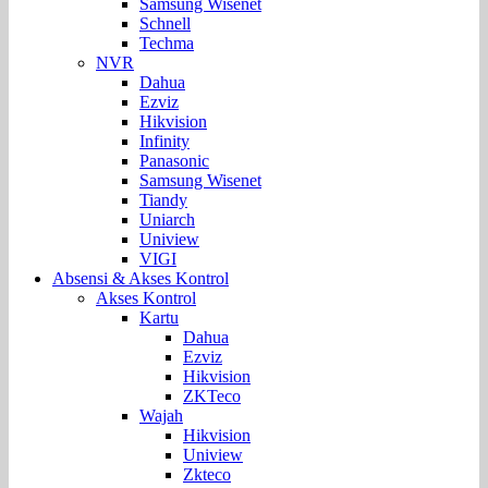
Samsung Wisenet
Schnell
Techma
NVR
Dahua
Ezviz
Hikvision
Infinity
Panasonic
Samsung Wisenet
Tiandy
Uniarch
Uniview
VIGI
Absensi & Akses Kontrol
Akses Kontrol
Kartu
Dahua
Ezviz
Hikvision
ZKTeco
Wajah
Hikvision
Uniview
Zkteco