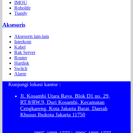
IMOU
Robolife
Tiandy
Aksesoris
Aksesoris lain-lain
Interkom
Kabel
Rak Server
Router
Hardisk
Switch
Alarm
Kunjungi lokasi kantor :
Jl. Kosambi Utara Raya, Blok D1 no. 29,
RT.8/RW.9, Duri Kosambi, Kecamatan
Cengkareng, Kota Jakarta Barat, Daerah
Khusus Ibukota Jakarta 11750