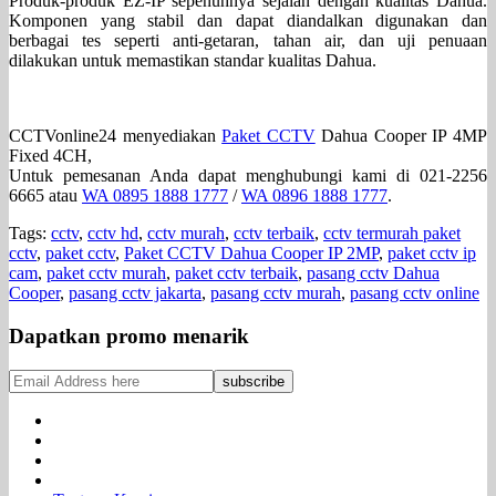
Produk-produk EZ-IP sepenuhnya sejalan dengan kualitas Dahua.
Komponen yang stabil dan dapat diandalkan digunakan dan
berbagai tes seperti anti-getaran, tahan air, dan uji penuaan
dilakukan untuk memastikan standar kualitas Dahua.
CCTVonline24 menyediakan
Paket CCTV
Dahua Cooper IP 4MP
Fixed 4CH,
Untuk pemesanan Anda dapat menghubungi kami di 021-2256
6665 atau
WA 0895 1888 1777
/
WA 0896 1888 1777
.
Tags:
cctv
,
cctv hd
,
cctv murah
,
cctv terbaik
,
cctv termurah paket
cctv
,
paket cctv
,
Paket CCTV Dahua Cooper IP 2MP
,
paket cctv ip
cam
,
paket cctv murah
,
paket cctv terbaik
,
pasang cctv Dahua
Cooper
,
pasang cctv jakarta
,
pasang cctv murah
,
pasang cctv online
Dapatkan promo menarik