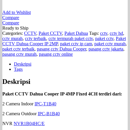
Add to Wishlist
Compare
Compare
Ready to Ship
Categories:
CCTV
,
Paket CCTV
,
Paket Dahua
Tags:
cctv
,
cctv hd
,
cctv murah
,
cctv terbaik
,
cctv termurah paket cctv
,
paket cctv
,
Paket
CCTV Dahua Cooper IP 2MP
,
paket cctv ip cam
,
paket cctv murah
,
paket cctv terbaik
,
pasang cctv Dahua Cooper
,
pasang cctv jakarta
,
pasang cctv murah
,
pasang cctv online
Deskripsi
Tags
Deskripsi
Paket CCTV Dahua Cooper IP 4MP Fixed 4CH terdiri dari:
2 Camera Indoor
IPC-T1B40
2 Camera Outdoor
IPC-B1B40
NVR
NVR1B04HC/E