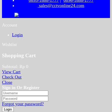
0895-1888-1777
|
0896-1888-1777
sales@cctvonline24.com
Account
Login
Wishlist
Shopping Cart
Subtotal:
Rp
0
View Cart
Check Out
Close
Sign in Or Register
Forgot your password?