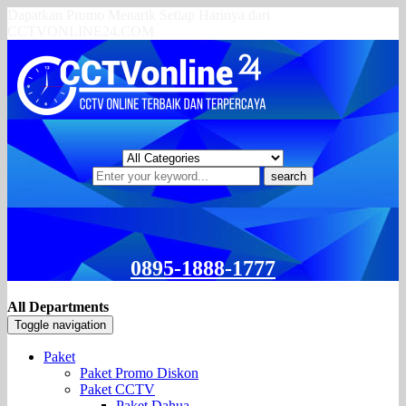
Dapatkan Promo Menarik Setiap Harinya dari
CCTVONLINE24.COM
search
0895-1888-1777
All Departments
Toggle navigation
Paket
Paket Promo Diskon
Paket CCTV
Paket Dahua