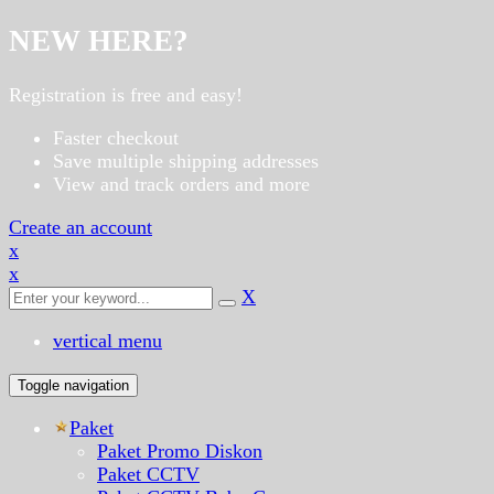
NEW HERE?
Registration is free and easy!
Faster checkout
Save multiple shipping addresses
View and track orders and more
Create an account
x
x
X
vertical menu
Toggle navigation
Paket
Paket Promo Diskon
Paket CCTV