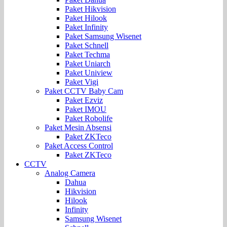
Paket Hikvision
Paket Hilook
Paket Infinity
Paket Samsung Wisenet
Paket Schnell
Paket Techma
Paket Uniarch
Paket Uniview
Paket Vigi
Paket CCTV Baby Cam
Paket Ezviz
Paket IMOU
Paket Robolife
Paket Mesin Absensi
Paket ZKTeco
Paket Access Control
Paket ZKTeco
CCTV
Analog Camera
Dahua
Hikvision
Hilook
Infinity
Samsung Wisenet