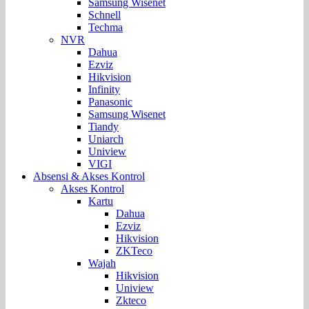
Samsung Wisenet
Schnell
Techma
NVR
Dahua
Ezviz
Hikvision
Infinity
Panasonic
Samsung Wisenet
Tiandy
Uniarch
Uniview
VIGI
Absensi & Akses Kontrol
Akses Kontrol
Kartu
Dahua
Ezviz
Hikvision
ZKTeco
Wajah
Hikvision
Uniview
Zkteco