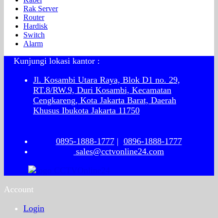
Rak Server
Router
Hardisk
Switch
Alarm
Kunjungi lokasi kantor :
Jl. Kosambi Utara Raya, Blok D1 no. 29,
RT.8/RW.9, Duri Kosambi, Kecamatan
Cengkareng, Kota Jakarta Barat, Daerah
Khusus Ibukota Jakarta 11750
0895-1888-1777
|
0896-1888-1777
sales@cctvonline24.com
Account
Login