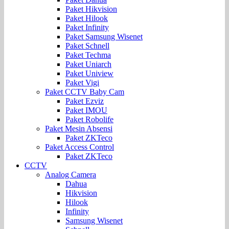
Paket Hikvision
Paket Hilook
Paket Infinity
Paket Samsung Wisenet
Paket Schnell
Paket Techma
Paket Uniarch
Paket Uniview
Paket Vigi
Paket CCTV Baby Cam
Paket Ezviz
Paket IMOU
Paket Robolife
Paket Mesin Absensi
Paket ZKTeco
Paket Access Control
Paket ZKTeco
CCTV
Analog Camera
Dahua
Hikvision
Hilook
Infinity
Samsung Wisenet