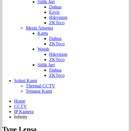
Sidik Jari
Dahua
Ezviz
Hikvision
ZKTeco
Mesin Absensi
Kartu
Dahua
ZKTeco
Wajah
Hikvision
ZKTeco
Sidik Jari
Dahua
ZKTeco
Solusi Kami
Thermal CCTV
Tentang Kami
Home
CCTV
IP Kamera
Infinity
Type Lensa