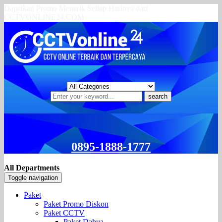
Dapatkan Promo Menarik Setiap Harinya dari
CCTVONLINE24.COM
search
0895-1888-1777
All Departments
Toggle navigation
Paket
Paket Promo Diskon
Paket CCTV
Paket Dahua