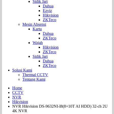
Sidik Jari
Dahua
Ezviz
Hikvision
ZKTeco
Mesin Absensi
Kartu
Dahua
ZKTeco
Wajah
Hikvision
ZKTeco
Sidik Jari
Dahua
ZKTeco
Solusi Kami
Thermal CCTV
Tentang Kami
Home
CCTV
NVR
Hikvision
NVR Hikvision DS-9632NI-I8(8×10T AI HDD) 32-ch 2U
4K NVR