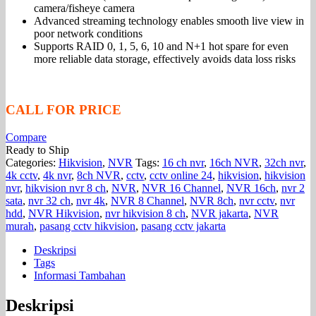
camera/fisheye camera
Advanced streaming technology enables smooth live view in
poor network conditions
Supports RAID 0, 1, 5, 6, 10 and N+1 hot spare for even
more reliable data storage, effectively avoids data loss risks
CALL FOR PRICE
Compare
Ready to Ship
Categories:
Hikvision
,
NVR
Tags:
16 ch nvr
,
16ch NVR
,
32ch nvr
,
4k cctv
,
4k nvr
,
8ch NVR
,
cctv
,
cctv online 24
,
hikvision
,
hikvision
nvr
,
hikvision nvr 8 ch
,
NVR
,
NVR 16 Channel
,
NVR 16ch
,
nvr 2
sata
,
nvr 32 ch
,
nvr 4k
,
NVR 8 Channel
,
NVR 8ch
,
nvr cctv
,
nvr
hdd
,
NVR Hikvision
,
nvr hikvision 8 ch
,
NVR jakarta
,
NVR
murah
,
pasang cctv hikvision
,
pasang cctv jakarta
Deskripsi
Tags
Informasi Tambahan
Deskripsi