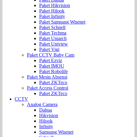
Paket Hikvision
Paket Hilook
Paket Infinity
Paket Samsung Wisenet
Paket Schnell
Paket Techma
Paket Uniarch
Paket Uniview
Paket Vigi
Paket CCTV Baby Cam
Paket Ezviz
Paket IMOU
Paket Robolife
Paket Mesin Absensi
Paket ZKTeco
Paket Access Control
Paket ZKTeco
CCTV
Analog Camera
Dahua
Hikvision
Hilook
Infinity
Samsung Wisenet