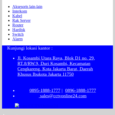
Aksesoris lain-lain
Interkom
Kabel
Rak Server
Router
Hardisk
Switch
Alarm
Kunjungi lokasi kantor :
Jl. Kosambi Utara Raya, Blok D1 no. 29,
RT.8/RW.9, Duri Kosambi, Kecamatan
Cengkareng, Kota Jakarta Barat, Daerah
Khusus Ibukota Jakarta 11750
0895-1888-1777
|
0896-1888-1777
sales@cctvonline24.com