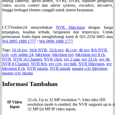
analog cameras, speed domes,
NVRs, DVRs,
software
pengelola
video,
access control
dan
alarm systems, encoders, decoders,
hingga berbagai elemen canggih untuk sistem keamanan.
CCTVonline24 menyediakan
NVR Hikvision
dengan harga
terjangkau, kualitas terbaik, bergaransi dan terpercaya. Untuk
pemesanan Anda dapat menghubungi kami di 021-2256 6665 atau
WA 0895 1888 1777
/
WA 0896 1888 1777
.
Tags:
16 ch nvr
,
16ch NVR
,
32ch nvr
,
4k cctv
,
4k nvr
,
8ch NVR
,
cctv
,
cctv online 24
,
hikvision
,
hikvision nvr
,
hikvision nvr 8 ch
,
NVR
,
NVR 16 Channel
,
NVR 16ch
,
nvr 2 sata
,
nvr 32 ch
,
nvr 4k
,
NVR 8 Channel
,
NVR 8ch
,
nvr cctv
,
nvr hdd
,
NVR Hikvision
,
nvr
hikvision 8 ch
,
NVR jakarta
,
NVR murah
,
pasang cctv hikvision
,
pasang cctv jakarta
Informasi Tambahan
32-ch, Up to 32 MP resolution *: After ultra HD
IP Video
resolution mode is enabled, the NVR supports up to 4
Input
32 MP/24 MP IP video inputs.