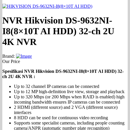
NVR Hikvision DS-9632NI-
I8(8×10T AI HDD) 32-ch 2U
4K NVR
Brand:
Our Price
Spesifikasi NVR Hikvision DS-9632NI-I8(8×10T AI HDD) 32-
ch 2U 4K NVR :
Up to 32 channel IP cameras can be connected
Up to 12 MP high-definition live view, storage and playback
Up to 320 Mbps (or 200 Mbps when RAID is enabled) high
incoming bandwidth ensures IP cameras can be connected
2 HDMI (different source) and 2 VGA (different source)
interfaces
8 HDD can be used for continuous video recording
Supports some specialist cameras, including people counting
camera/ANPR (automatic number plate recognition)