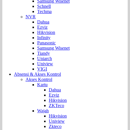
Samsung Wisenet
Schnell
Techma
NVR
Dahua
Ezviz
Hikvision
Infinity
Panasonic
Samsung Wisenet
Tiandy
Uniarch
Uniview
VIGI
Absensi & Akses Kontrol
Akses Kontrol
Kartu
Dahua
Ezviz
Hikvision
ZKTeco
Wajah
Hikvision
Uniview
Zkteco