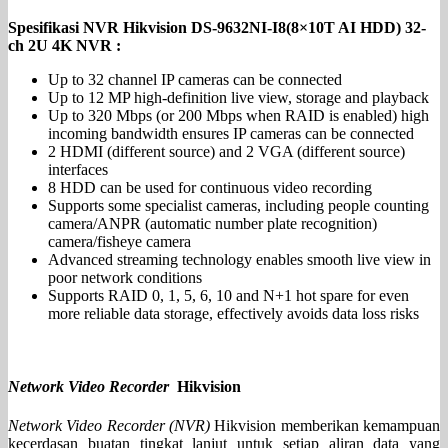
Spesifikasi NVR Hikvision DS-9632NI-I8(8×10T AI HDD) 32-
ch 2U 4K NVR :
Up to 32 channel IP cameras can be connected
Up to 12 MP high-definition live view, storage and playback
Up to 320 Mbps (or 200 Mbps when RAID is enabled) high
incoming bandwidth ensures IP cameras can be connected
2 HDMI (different source) and 2 VGA (different source)
interfaces
8 HDD can be used for continuous video recording
Supports some specialist cameras, including people counting
camera/ANPR (automatic number plate recognition)
camera/fisheye camera
Advanced streaming technology enables smooth live view in
poor network conditions
Supports RAID 0, 1, 5, 6, 10 and N+1 hot spare for even
more reliable data storage, effectively avoids data loss risks
Network Video Recorder
Hikvision
Network Video Recorder
(NVR)
Hikvision memberikan kemampuan
kecerdasan buatan tingkat lanjut untuk setiap aliran data yang