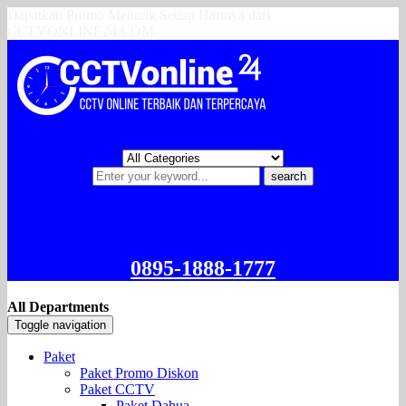
Dapatkan Promo Menarik Setiap Harinya dari
CCTVONLINE24.COM
search
0895-1888-1777
All Departments
Toggle navigation
Paket
Paket Promo Diskon
Paket CCTV
Paket Dahua