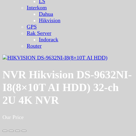
LS
Interkom
Dahua
Hikvision
GPS
Rak Server
Indorack
Router
NVR Hikvision DS-9632NI-
I8(8×10T AI HDD) 32-ch
2U 4K NVR
Our Price