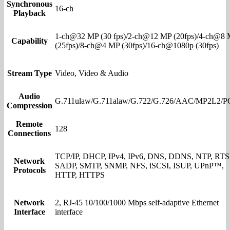
Synchronous
16-ch
Playback
1-ch@32 MP (30 fps)/2-ch@12 MP (20fps)/4-ch@8
Capability
(25fps)/8-ch@4 MP (30fps)/16-ch@1080p (30fps)
Stream Type
Video, Video & Audio
Audio
G.711ulaw/G.711alaw/G.722/G.726/AAC/MP2L2/
Compression
Remote
128
Connections
TCP/IP, DHCP, IPv4, IPv6, DNS, DDNS, NTP, RTS
Network
SADP, SMTP, SNMP, NFS, iSCSI, ISUP, UPnP™,
Protocols
HTTP, HTTPS
Network
2, RJ-45 10/100/1000 Mbps self-adaptive Ethernet
Interface
interface