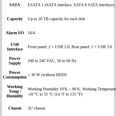
SATA
ESATA 1 eSATA interface, SATA 8 SATA interfaces
Capacity
Up to 10 TB capacity for each disk
Alarm I/O
16/4
USB
Front panel: 2 × USB 2.0; Rear panel: 1 × USB 3.0
Interface
Power
100 to 240 VAC, 50 to 60 Hz
Supply
Power
≤ 30 W (without HDD)
Consumption
Working
Working Humidity 10％～90％, Working Temperatu
Temp /
-10 °C to 55 °C (14 °F to 131 °F)
Humidity
Chassis
3U chassis