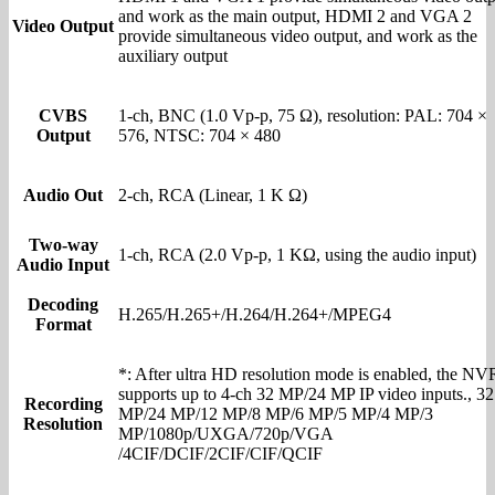
and work as the main output, HDMI 2 and VGA 2
Video Output
provide simultaneous video output, and work as the
auxiliary output
CVBS
1-ch, BNC (1.0 Vp-p, 75 Ω), resolution: PAL: 704 ×
Output
576, NTSC: 704 × 480
Audio Out
2-ch, RCA (Linear, 1 K Ω)
Two-way
1-ch, RCA (2.0 Vp-p, 1 KΩ, using the audio input)
Audio Input
Decoding
H.265/H.265+/H.264/H.264+/MPEG4
Format
*: After ultra HD resolution mode is enabled, the NV
supports up to 4-ch 32 MP/24 MP IP video inputs., 32
Recording
MP/24 MP/12 MP/8 MP/6 MP/5 MP/4 MP/3
Resolution
MP/1080p/UXGA/720p/VGA
/4CIF/DCIF/2CIF/CIF/QCIF