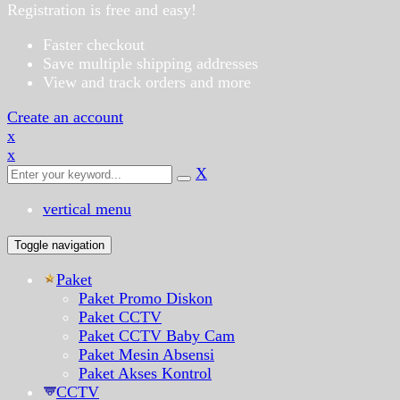
Registration is free and easy!
Faster checkout
Save multiple shipping addresses
View and track orders and more
Create an account
x
x
X
vertical menu
Toggle navigation
Paket
Paket Promo Diskon
Paket CCTV
Paket CCTV Baby Cam
Paket Mesin Absensi
Paket Akses Kontrol
CCTV