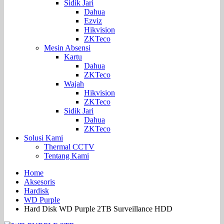
Sidik Jari
Dahua
Ezviz
Hikvision
ZKTeco
Mesin Absensi
Kartu
Dahua
ZKTeco
Wajah
Hikvision
ZKTeco
Sidik Jari
Dahua
ZKTeco
Solusi Kami
Thermal CCTV
Tentang Kami
Home
Aksesoris
Hardisk
WD Purple
Hard Disk WD Purple 2TB Surveillance HDD