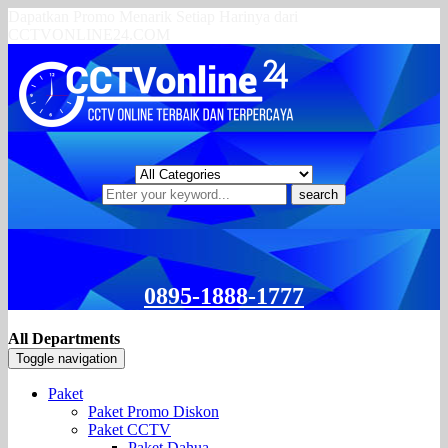
Dapatkan Promo Menarik Setiap Harinya dari
CCTVONLINE24.COM
search
0895-1888-1777
All Departments
Toggle navigation
Paket
Paket Promo Diskon
Paket CCTV
Paket Dahua