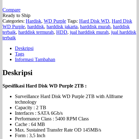
Compare
Ready to Ship
Categories:
Hardisk
,
WD Purple
Tags:
Hard Disk WD
,
Hard Disk
WD Purple
,
harddisk
,
harddisk jakarta
,
harddisk murah
,
harddisk
terbaik
,
harddisk termurah
,
HDD
,
jual harddisk murah
,
jual harddisk
terbaik
Deskripsi
Tags
Informasi Tambahan
Deskripsi
Spesifikasi Hard Disk WD Purple 2TB :
Surveillance Hard Disk WD Purple 2TB with Allframe
technology
Capacity : 2 TB
Interfaces : SATA 6Gb/s
Performance Class : 5400 RPM Class
Cache : 64 MB
Max. Sustained Transfer Rate OD 145MB/s
Form : 3,5 Inch