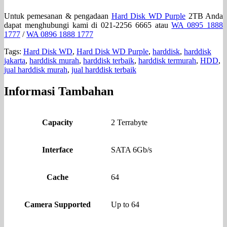
Untuk pemesanan & pengadaan
Hard Disk WD Purple
2TB Anda
dapat menghubungi kami di 021-2256 6665 atau
WA 0895 1888
1777
/
WA 0896 1888 1777
Tags:
Hard Disk WD
,
Hard Disk WD Purple
,
harddisk
,
harddisk
jakarta
,
harddisk murah
,
harddisk terbaik
,
harddisk termurah
,
HDD
,
jual harddisk murah
,
jual harddisk terbaik
Informasi Tambahan
Capacity
2 Terrabyte
Interface
SATA 6Gb/s
Cache
64
Camera Supported
Up to 64