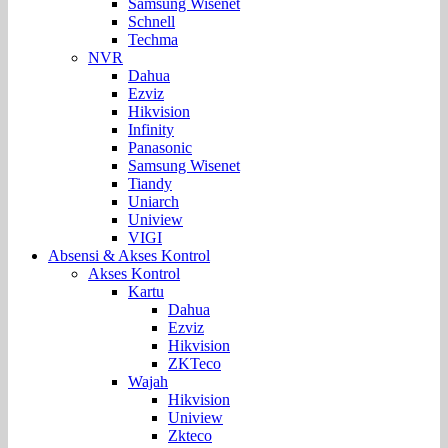
Samsung Wisenet
Schnell
Techma
NVR
Dahua
Ezviz
Hikvision
Infinity
Panasonic
Samsung Wisenet
Tiandy
Uniarch
Uniview
VIGI
Absensi & Akses Kontrol
Akses Kontrol
Kartu
Dahua
Ezviz
Hikvision
ZKTeco
Wajah
Hikvision
Uniview
Zkteco