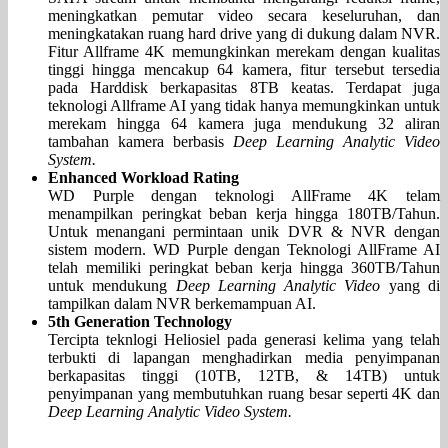
meningkatkan pemutar video secara keseluruhan, dan
meningkatakan ruang hard drive yang di dukung dalam NVR.
Fitur Allframe 4K memungkinkan merekam dengan kualitas
tinggi hingga mencakup 64 kamera, fitur tersebut tersedia
pada Harddisk berkapasitas 8TB keatas. Terdapat juga
teknologi Allframe AI yang tidak hanya memungkinkan untuk
merekam hingga 64 kamera juga mendukung 32 aliran
tambahan kamera berbasis
Deep Learning Analytic Video
System.
Enhanced Workload Rating
WD Purple dengan teknologi AllFrame 4K telam
menampilkan peringkat beban kerja hingga 180TB/Tahun.
Untuk menangani permintaan unik DVR & NVR dengan
sistem modern. WD Purple dengan Teknologi AllFrame AI
telah memiliki peringkat beban kerja hingga 360TB/Tahun
untuk mendukung
Deep Learning Analytic Video
yang di
tampilkan dalam NVR berkemampuan AI.
5th Generation Technology
Tercipta teknlogi Heliosiel pada generasi kelima yang telah
terbukti di lapangan menghadirkan media penyimpanan
berkapasitas tinggi (10TB, 12TB, & 14TB) untuk
penyimpanan yang membutuhkan ruang besar seperti 4K dan
Deep Learning Analytic Video System.