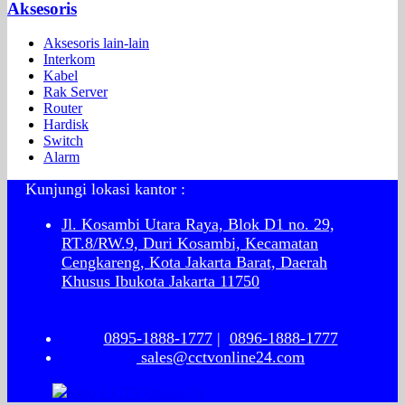
Aksesoris
Aksesoris lain-lain
Interkom
Kabel
Rak Server
Router
Hardisk
Switch
Alarm
Kunjungi lokasi kantor :
Jl. Kosambi Utara Raya, Blok D1 no. 29,
RT.8/RW.9, Duri Kosambi, Kecamatan
Cengkareng, Kota Jakarta Barat, Daerah
Khusus Ibukota Jakarta 11750
0895-1888-1777
|
0896-1888-1777
sales@cctvonline24.com