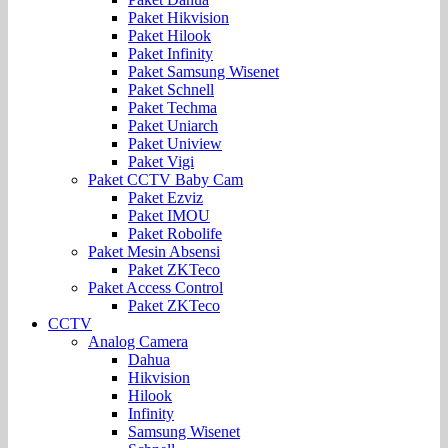
Paket Hikvision
Paket Hilook
Paket Infinity
Paket Samsung Wisenet
Paket Schnell
Paket Techma
Paket Uniarch
Paket Uniview
Paket Vigi
Paket CCTV Baby Cam
Paket Ezviz
Paket IMOU
Paket Robolife
Paket Mesin Absensi
Paket ZKTeco
Paket Access Control
Paket ZKTeco
CCTV
Analog Camera
Dahua
Hikvision
Hilook
Infinity
Samsung Wisenet