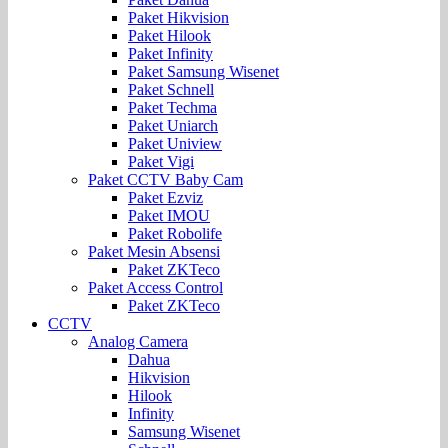
Paket Hikvision
Paket Hilook
Paket Infinity
Paket Samsung Wisenet
Paket Schnell
Paket Techma
Paket Uniarch
Paket Uniview
Paket Vigi
Paket CCTV Baby Cam
Paket Ezviz
Paket IMOU
Paket Robolife
Paket Mesin Absensi
Paket ZKTeco
Paket Access Control
Paket ZKTeco
CCTV
Analog Camera
Dahua
Hikvision
Hilook
Infinity
Samsung Wisenet