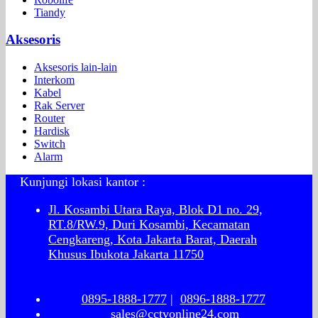
Tiandy
Aksesoris
Aksesoris lain-lain
Interkom
Kabel
Rak Server
Router
Hardisk
Switch
Alarm
Kunjungi lokasi kantor :
Jl. Kosambi Utara Raya, Blok D1 no. 29,
RT.8/RW.9, Duri Kosambi, Kecamatan
Cengkareng, Kota Jakarta Barat, Daerah
Khusus Ibukota Jakarta 11750
0895-1888-1777
|
0896-1888-1777
sales@cctvonline24.com