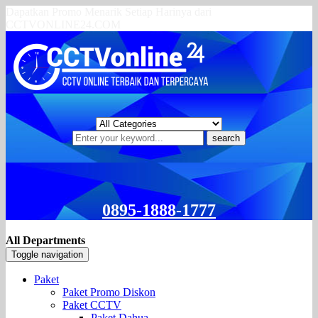
Dapatkan Promo Menarik Setiap Harinya dari
CCTVONLINE24.COM
search
0895-1888-1777
All Departments
Toggle navigation
Paket
Paket Promo Diskon
Paket CCTV
Paket Dahua