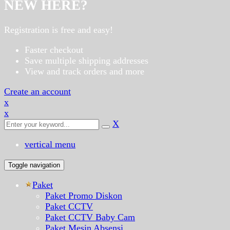
NEW HERE?
Registration is free and easy!
Faster checkout
Save multiple shipping addresses
View and track orders and more
Create an account
x
x
X
vertical menu
Toggle navigation
Paket
Paket Promo Diskon
Paket CCTV
Paket CCTV Baby Cam
Paket Mesin Absensi