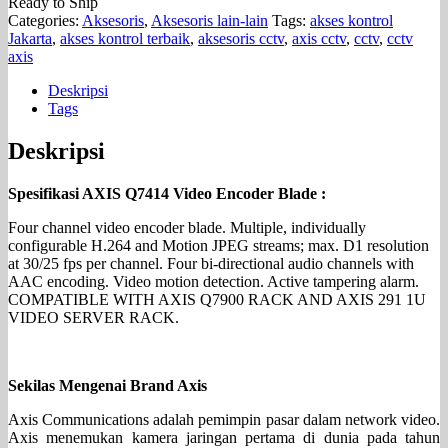
Ready to Ship
Categories:
Aksesoris
,
Aksesoris lain-lain
Tags:
akses kontrol
Jakarta
,
akses kontrol terbaik
,
aksesoris cctv
,
axis cctv
,
cctv
,
cctv
axis
Deskripsi
Tags
Deskripsi
Spesifikasi AXIS Q7414 Video Encoder Blade :
Four channel video encoder blade. Multiple, individually
configurable H.264 and Motion JPEG streams; max. D1 resolution
at 30/25 fps per channel. Four bi-directional audio channels with
AAC encoding. Video motion detection. Active tampering alarm.
COMPATIBLE WITH AXIS Q7900 RACK AND AXIS 291 1U
VIDEO SERVER RACK.
Sekilas Mengenai Brand Axis
Axis Communications adalah pemimpin pasar dalam network video.
Axis menemukan kamera jaringan pertama di dunia pada tahun