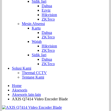
Sidik Jari
Dahua
Ezviz
Hikvision
ZKTeco
Mesin Absensi
Kartu
Dahua
ZKTeco
Wajah
Hikvision
ZKTeco
Sidik Jari
Dahua
ZKTeco
Solusi Kami
Thermal CCTV
Tentang Kami
Home
Aksesoris
Aksesoris lain-lain
AXIS Q7414 Video Encoder Blade