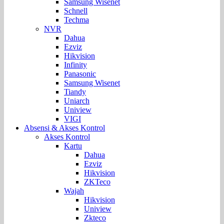
Samsung Wisenet
Schnell
Techma
NVR
Dahua
Ezviz
Hikvision
Infinity
Panasonic
Samsung Wisenet
Tiandy
Uniarch
Uniview
VIGI
Absensi & Akses Kontrol
Akses Kontrol
Kartu
Dahua
Ezviz
Hikvision
ZKTeco
Wajah
Hikvision
Uniview
Zkteco