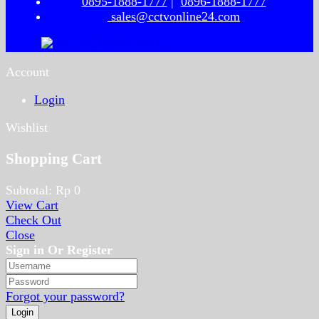
0895-1888-1777
|
0896-1888-1777
sales@cctvonline24.com
Account
Login
Wishlist
Shopping Cart
Subtotal:
Rp
0
View Cart
Check Out
Close
Sign in Or Register
Forgot your password?