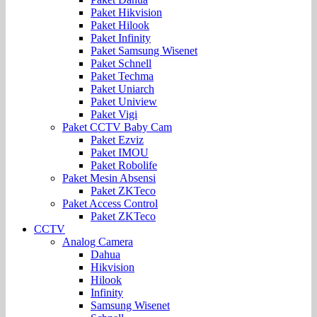
Paket Hikvision
Paket Hilook
Paket Infinity
Paket Samsung Wisenet
Paket Schnell
Paket Techma
Paket Uniarch
Paket Uniview
Paket Vigi
Paket CCTV Baby Cam
Paket Ezviz
Paket IMOU
Paket Robolife
Paket Mesin Absensi
Paket ZKTeco
Paket Access Control
Paket ZKTeco
CCTV
Analog Camera
Dahua
Hikvision
Hilook
Infinity
Samsung Wisenet