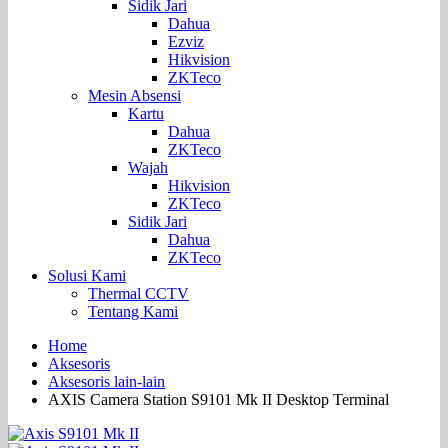
Sidik Jari
Dahua
Ezviz
Hikvision
ZKTeco
Mesin Absensi
Kartu
Dahua
ZKTeco
Wajah
Hikvision
ZKTeco
Sidik Jari
Dahua
ZKTeco
Solusi Kami
Thermal CCTV
Tentang Kami
Home
Aksesoris
Aksesoris lain-lain
AXIS Camera Station S9101 Mk II Desktop Terminal