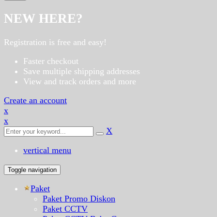
NEW HERE?
Registration is free and easy!
Faster checkout
Save multiple shipping addresses
View and track orders and more
Create an account
x
x
X
vertical menu
Toggle navigation
Paket
Paket Promo Diskon
Paket CCTV