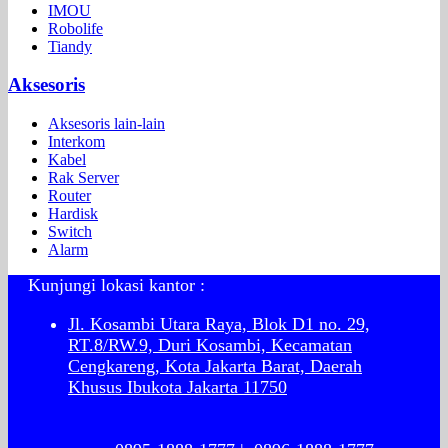
IMOU
Robolife
Tiandy
Aksesoris
Aksesoris lain-lain
Interkom
Kabel
Rak Server
Router
Hardisk
Switch
Alarm
Kunjungi lokasi kantor :
Jl. Kosambi Utara Raya, Blok D1 no. 29,
RT.8/RW.9, Duri Kosambi, Kecamatan
Cengkareng, Kota Jakarta Barat, Daerah
Khusus Ibukota Jakarta 11750