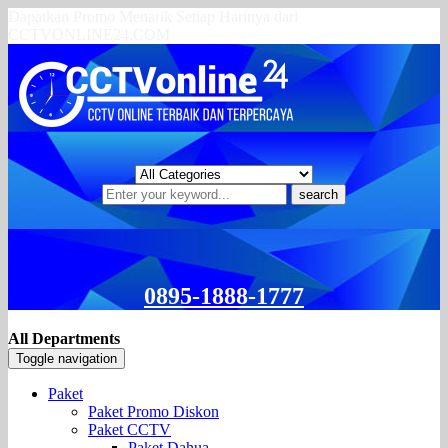
Dapatkan Promo Menarik Setiap Harinya dari
CCTVONLINE24.COM
search
0895-1888-1777
All Departments
Toggle navigation
Paket
Paket Promo Diskon
Paket CCTV
Paket Dahua