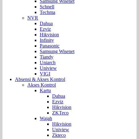
Samsung Wisenet
Schnell
Techma
NVR
Dahua
Ezviz
Hikvision
Infinity
Panasonic
Samsung Wisenet
Tiandy
Uniarch
Uniview
VIGI
Absensi & Akses Kontrol
Akses Kontrol
Kartu
Dahua
Ezviz
Hikvision
ZKTeco
Wajah
Hikvision
Uniview
Zkteco