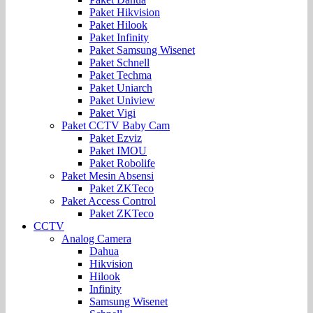
Paket Hikvision
Paket Hilook
Paket Infinity
Paket Samsung Wisenet
Paket Schnell
Paket Techma
Paket Uniarch
Paket Uniview
Paket Vigi
Paket CCTV Baby Cam
Paket Ezviz
Paket IMOU
Paket Robolife
Paket Mesin Absensi
Paket ZKTeco
Paket Access Control
Paket ZKTeco
CCTV
Analog Camera
Dahua
Hikvision
Hilook
Infinity
Samsung Wisenet