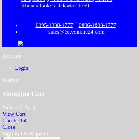
Khusus Ibukota Jakarta 11750
0895-1888-1777
|
0896-1888-1777
sales@cctvonline24.com
Account
Login
Wishlist
Shopping Cart
Subtotal:
Rp
0
View Cart
Check Out
Close
Sign in Or Register