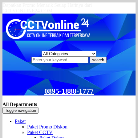
Dapatkan Promo Menarik Setiap Harinya dari
CCTVONLINE24.COM
search
0895-1888-1777
All Departments
Toggle navigation
Paket
Paket Promo Diskon
Paket CCTV
Paket Dahua