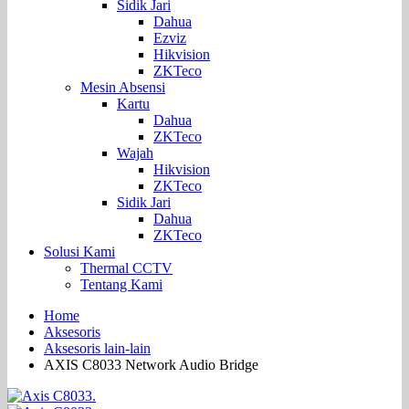
Sidik Jari
Dahua
Ezviz
Hikvision
ZKTeco
Mesin Absensi
Kartu
Dahua
ZKTeco
Wajah
Hikvision
ZKTeco
Sidik Jari
Dahua
ZKTeco
Solusi Kami
Thermal CCTV
Tentang Kami
Home
Aksesoris
Aksesoris lain-lain
AXIS C8033 Network Audio Bridge