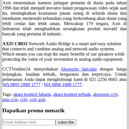
Axis menemukan kamera jaringan pertama di dunia pada tahun
1996 dan telah menjadi inovator dalam pengawasan video sejak saat
itu, meningkatkan keamanan jutaan orang di seluruh dunia dan
membantu memenuhi kebutuhan yang berkembang akan dunia yang
lebih cerdas dan lebih aman. Mencakup 179 negara, Axis di
Indonesia telah menghadirkan serangkaian produk inovatif dan
banyak yang pertama di industri.
AXIS C8033
Network Audio Bridge is a smart and easy solution
that connects and combine analog and network audio systems.
Which means you can reap the many benefits of our speakers while
protecting the value of your investment in analog audio equipment.
CCTVonline24 menyediakan
Aksesoris lain-lain
dengan harga
terjangkau, kualitas terbaik, bergaransi dan terpercaya. Untuk
pemesanan Anda dapat menghubungi kami di 021-2256 6665 atau
WA 0895 1888 1777
/
WA 0896 1888 1777
.
Tags:
akses kontrol Jakarta
,
akses kontrol terbaik
,
aksesoris cctv
,
axis cctv
,
cctv
,
cctv axis
Dapatkan promo menarik