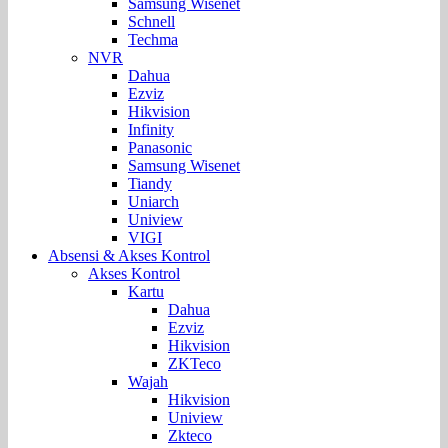
Samsung Wisenet
Schnell
Techma
NVR
Dahua
Ezviz
Hikvision
Infinity
Panasonic
Samsung Wisenet
Tiandy
Uniarch
Uniview
VIGI
Absensi & Akses Kontrol
Akses Kontrol
Kartu
Dahua
Ezviz
Hikvision
ZKTeco
Wajah
Hikvision
Uniview
Zkteco