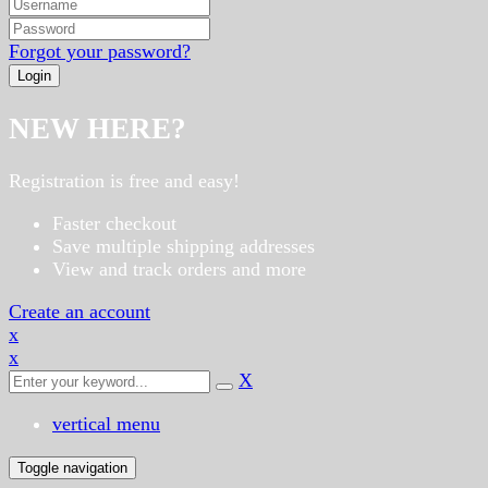
Forgot your password?
NEW HERE?
Registration is free and easy!
Faster checkout
Save multiple shipping addresses
View and track orders and more
Create an account
x
x
X
vertical menu
Toggle navigation