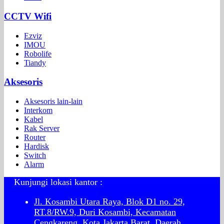
CCTV Wifi
Ezviz
IMOU
Robolife
Tiandy
Aksesoris
Aksesoris lain-lain
Interkom
Kabel
Rak Server
Router
Hardisk
Switch
Alarm
Kunjungi lokasi kantor :
Jl. Kosambi Utara Raya, Blok D1 no. 29,
RT.8/RW.9, Duri Kosambi, Kecamatan
Cengkareng, Kota Jakarta Barat, Daerah