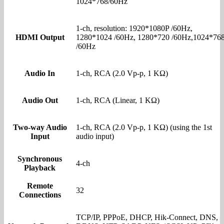
1024*768/60Hz
1-ch, resolution: 1920*1080P /60Hz,
HDMI Output
1280*1024 /60Hz, 1280*720 /60Hz,1024*76
/60Hz
Audio In
1-ch, RCA (2.0 Vp-p, 1 KΩ)
Audio Out
1-ch, RCA (Linear, 1 KΩ)
Two-way Audio
1-ch, RCA (2.0 Vp-p, 1 KΩ) (using the 1st
Input
audio input)
Synchronous
4-ch
Playback
Remote
32
Connections
TCP/IP, PPPoE, DHCP, Hik-Connect, DNS,