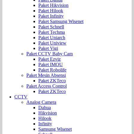
Paket Hikvision
Paket Hilook
Paket Infinity
Paket Samsung Wisenet
Paket Schnell
Paket Techma
Paket Uniarch
Paket Uniview
Paket Vigi
Paket CCTV Baby Cam
Paket Ezviz
Paket IMOU
Paket Robolife
Paket Mesin Absensi
Paket ZKTeco
Paket Access Control
Paket ZKTeco
CCTV
Analog Camera
Dahua
Hikvision
Hilook
Infinity
Samsung Wisenet