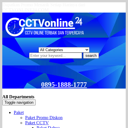
Dapatkan Promo Menarik Setiap Harinya dari
CCTVONLINE24.COM
search
0895-1888-1777
All Departments
Toggle navigation
Paket
Paket Promo Diskon
Paket CCTV
Paket Dahua