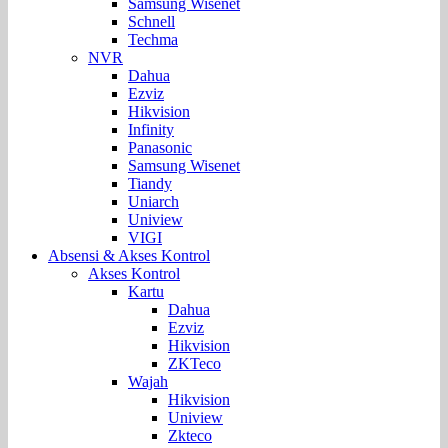
Samsung Wisenet
Schnell
Techma
NVR
Dahua
Ezviz
Hikvision
Infinity
Panasonic
Samsung Wisenet
Tiandy
Uniarch
Uniview
VIGI
Absensi & Akses Kontrol
Akses Kontrol
Kartu
Dahua
Ezviz
Hikvision
ZKTeco
Wajah
Hikvision
Uniview
Zkteco