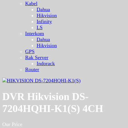
Kabel
Dahua
Hikvision
Infinity
LS
Interkom
Dahua
Hikvision
GPS
Rak Server
Indorack
Router
DVR Hikvision DS-
7204HQHI-K1(S) 4CH
Our Price