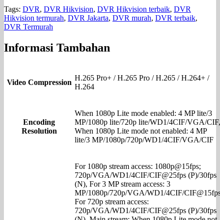
Tags:
DVR
,
DVR Hikvision
,
DVR Hikvision terbaik
,
DVR
Hikvision termurah
,
DVR Jakarta
,
DVR murah
,
DVR terbaik
,
DVR Termurah
Informasi Tambahan
H.265 Pro+ / H.265 Pro / H.265 / H.264+ /
Video Compression
H.264
When 1080p Lite mode enabled: 4 MP lite/3
Encoding
MP/1080p lite/720p lite/WD1/4CIF/VGA/CIF
Resolution
When 1080p Lite mode not enabled: 4 MP
lite/3 MP/1080p/720p/WD1/4CIF/VGA/CIF
For 1080p stream access: 1080p@15fps;
720p/VGA/WD1/4CIF/CIF@25fps (P)/30fps
(N), For 3 MP stream access: 3
MP/1080p/720p/VGA/WD1/4CIF/CIF@15fps
For 720p stream access:
720p/VGA/WD1/4CIF/CIF@25fps (P)/30fps
(N), Main stream: When 1080p Lite mode not