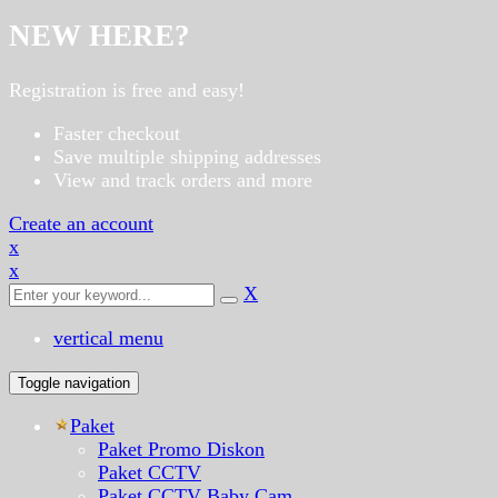
NEW HERE?
Registration is free and easy!
Faster checkout
Save multiple shipping addresses
View and track orders and more
Create an account
x
x
X
vertical menu
Toggle navigation
Paket
Paket Promo Diskon
Paket CCTV
Paket CCTV Baby Cam