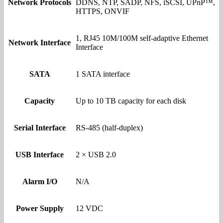
Network Protocols
DDNS, NTP, SADP, NFS, iSCSI, UPnP™,
HTTPS, ONVIF
1, RJ45 10M/100M self-adaptive Ethernet
Network Interface
Interface
SATA
1 SATA interface
Capacity
Up to 10 TB capacity for each disk
Serial Interface
RS-485 (half-duplex)
USB Interface
2 × USB 2.0
Alarm I/O
N/A
Power Supply
12 VDC