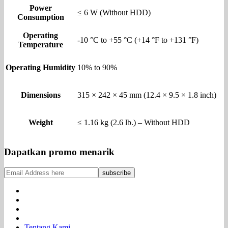
Power
≤ 6 W (Without HDD)
Consumption
Operating
-10 °C to +55 °C (+14 °F to +131 °F)
Temperature
Operating Humidity
10% to 90%
Dimensions
315 × 242 × 45 mm (12.4 × 9.5 × 1.8 inch)
Weight
≤ 1.16 kg (2.6 lb.) – Without HDD
Dapatkan promo menarik
Tentang Kami