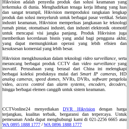
Hikvision adalah penyedia produk dan solusi keamanan yang
terkemuka di dunia. Menghadirkan tenaga kerja litbang yang luas
dan sangat terampil, Hikvision memproduksi rangkaian lengkap
produk dan solusi menyeluruh untuk berbagai pasar vertikal. Selain
industri keamanan, Hikvision memperluas jangkauan ke teknologi
rumah pintar, otomatisasi industri, dan industri elektronik otomotif
untuk mencapai visi jangka panjang. Produk Hikvision juga
memberikan kecerdasan bisnis yang andal bagi pengguna akhir,
yang dapat memungkinkan operasi yang lebih efisien dan
kesuksesan komersial yang lebih besar.
Hikvision mengkhususkan dalam teknologi
video surveillance,
serta
merancang berbagai produk CCTV dan
video surveillance
yang
inovatif. Perusahaan yang berasal dari China ini melengkapi
berbagai koleksi produknya mulai dari
Smart IP cameras,
HD
analog cameras, speed domes,
NVRs, DVRs,
software
pengelola
video,
access control
dan
alarm systems, encoders, decoders,
hingga berbagai elemen canggih untuk sistem keamanan.
CCTVonline24 menyediakan
DVR Hikvision
dengan harga
terjangkau, kualitas terbaik, bergaransi dan terpercaya. Untuk
pemesanan Anda dapat menghubungi kami di 021-2256 6665 atau
WA 0895 1888 1777
/
WA 0896 1888 1777