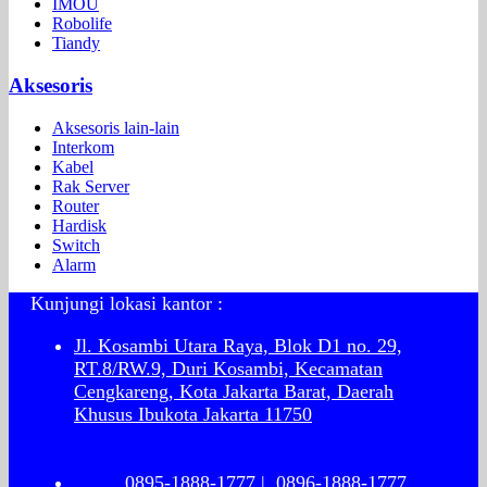
IMOU
Robolife
Tiandy
Aksesoris
Aksesoris lain-lain
Interkom
Kabel
Rak Server
Router
Hardisk
Switch
Alarm
Kunjungi lokasi kantor :
Jl. Kosambi Utara Raya, Blok D1 no. 29,
RT.8/RW.9, Duri Kosambi, Kecamatan
Cengkareng, Kota Jakarta Barat, Daerah
Khusus Ibukota Jakarta 11750
0895-1888-1777
|
0896-1888-1777