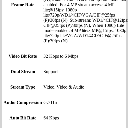
Frame Rate
enabled: For 4 MP stream access: 4 MP
lite@15fps; 1080p
lite/720p/WD1/4CIF/VGA/CIF@25fps
(P)/30fps (N), Sub-stream: WD1/4CIF@12fps
CIF@25fps (P)/30fps (N), When 1080p Lite
mode enabled: 4 MP lite/3 MP@15fps; 1080p
lite/720p lite/VGA/WD1/4CIF/CIF@25fps
(P)/30fps (N)
Video Bit Rate
32 Kbps to 6 Mbps
Dual Stream
Support
Stream Type
Video, Video & Audio
Audio Compression
G.711u
Auto Bit Rate
64 Kbps