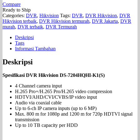
Compare
Ready to Ship
Categories:
DVR
,
Hikvision
Tags:
DVR
,
DVR Hikvision
,
DVR
Hikvision terbaik
,
DVR Hikvision termurah
,
DVR Jakarta
,
DVR
murah
,
DVR terbaik
,
DVR Termurah
Deskripsi
Tags
Informasi Tambahan
Deskripsi
Spesifikasi DVR Hikvision DS-7204HQHI-K1(S)
4 Channel camera input
H.265 Pro+/H.265 Pro/H.265 video compression
HDTVI/AHD/CVI/CVBS/IP video input
Audio via coaxial cable
Up to 6-ch IP camera inputs (up to 6 MP)
Max. 800 m for 1080p and 1200 m for 720p HDTVI signal
transmission
Up to 10 TB capacity per HDD