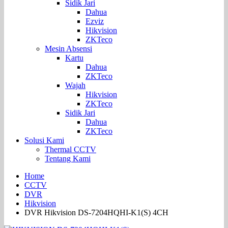
Sidik Jari
Dahua
Ezviz
Hikvision
ZKTeco
Mesin Absensi
Kartu
Dahua
ZKTeco
Wajah
Hikvision
ZKTeco
Sidik Jari
Dahua
ZKTeco
Solusi Kami
Thermal CCTV
Tentang Kami
Home
CCTV
DVR
Hikvision
DVR Hikvision DS-7204HQHI-K1(S) 4CH