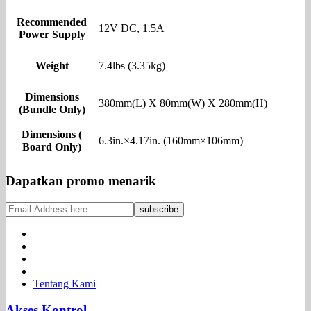
Recommended
12V DC, 1.5A
Power Supply
Weight
7.4lbs (3.35kg)
Dimensions
380mm(L) X 80mm(W) X 280mm(H)
(Bundle Only)
Dimensions (
6.3in.×4.17in. (160mm×106mm)
Board Only)
Dapatkan promo menarik
Tentang Kami
Akses Kontrol