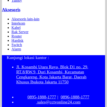
Tiandy
Aksesoris
Aksesoris lain-lain
Interkom
Kabel
Rak Server
Router
Hardisk
Switch
Alarm
Kunjungi lokasi kantor :
Jl. Kosambi Utara Raya, Blok D1 no. 29,
RT.8/RW.9, Duri Kosambi, Kecamatan
Cengkareng, Kota Jakarta Barat, Daerah
Khusus Ibukota Jakarta 11750
0895-1888-1777
|
0896-1888-1777
sales@cctvonline24.com