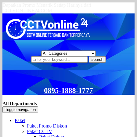
Dapatkan Promo Menarik Setiap Harinya dari
CCTVONLINE24.COM
search
0895-1888-1777
All Departments
Toggle navigation
Paket
Paket Promo Diskon
Paket CCTV
Paket Dahua