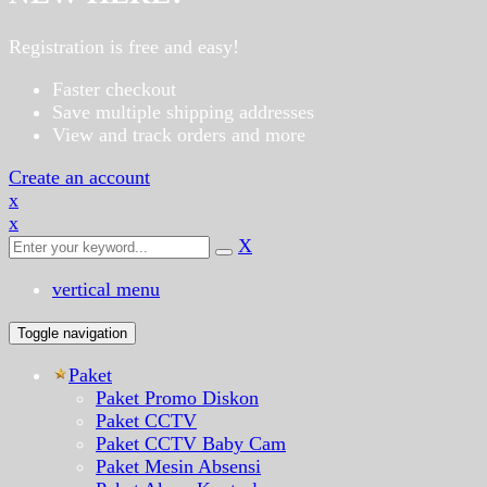
Registration is free and easy!
Faster checkout
Save multiple shipping addresses
View and track orders and more
Create an account
x
x
X
vertical menu
Toggle navigation
Paket
Paket Promo Diskon
Paket CCTV
Paket CCTV Baby Cam
Paket Mesin Absensi