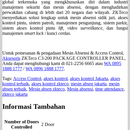
global terkemuka yang mengkhususkan diri dalam industri
manajemen sekuriti dan mesin absensi, dengan menghadirkan
perwakilan cabang di lebih dari 20 negara dan wilayah. ZKTeco
menyediakan solusi lengkap untuk mesin absensi sidik jari, akses
kontrol pintu, sistem patroli, manajemen pengunjung, sistem parkir,
sistem akses kontrol pintu
lift, video surveillance,
dan fungsi
manajemen
smart lock
/ kunci cerdas.
Untuk pemesanan & pengadaan Mesin Absensi & Access Control,
Aksesoris
ZKTeco C3-200 PACKAGE CONTROLLER PANEL,
Anda dapat menghubungi kami di 021-2256 6665 atau
WA 0895
1888 1777
/
WA 0896 1888 1777
.
Tags:
Access Control
,
akses kontrol
,
akses kontrol Jakarta
,
akses
kontrol terbaik
,
akses kontrol zkteco
,
mesin absen jakarta
,
mesin
absen terbaik
,
Mesin absen zkteco
,
Mesin absensi
,
time attendance
,
zkteco jakarta
Informasi Tambahan
Number of Doors
2 Door
Controlled