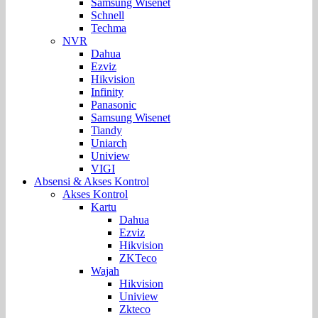
Samsung Wisenet
Schnell
Techma
NVR
Dahua
Ezviz
Hikvision
Infinity
Panasonic
Samsung Wisenet
Tiandy
Uniarch
Uniview
VIGI
Absensi & Akses Kontrol
Akses Kontrol
Kartu
Dahua
Ezviz
Hikvision
ZKTeco
Wajah
Hikvision
Uniview
Zkteco