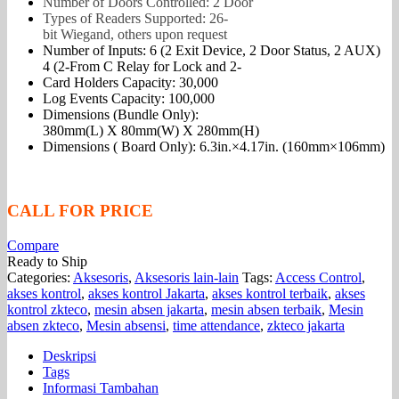
Number of Doors Controlled: 2 Door
Types of Readers Supported: 26-
bit Wiegand, others upon request
Number of Inputs: 6 (2 Exit Device, 2 Door Status, 2 AUX)
4 (2-From C Relay for Lock and 2-
Card Holders Capacity: 30,000
Log Events Capacity: 100,000
Dimensions (Bundle Only):
380mm(L) X 80mm(W) X 280mm(H)
Dimensions ( Board Only): 6.3in.×4.17in. (160mm×106mm)
CALL FOR PRICE
Compare
Ready to Ship
Categories:
Aksesoris
,
Aksesoris lain-lain
Tags:
Access Control
,
akses kontrol
,
akses kontrol Jakarta
,
akses kontrol terbaik
,
akses
kontrol zkteco
,
mesin absen jakarta
,
mesin absen terbaik
,
Mesin
absen zkteco
,
Mesin absensi
,
time attendance
,
zkteco jakarta
Deskripsi
Tags
Informasi Tambahan