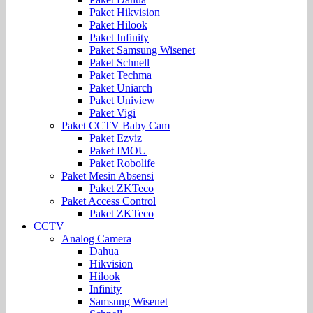
Paket Hikvision
Paket Hilook
Paket Infinity
Paket Samsung Wisenet
Paket Schnell
Paket Techma
Paket Uniarch
Paket Uniview
Paket Vigi
Paket CCTV Baby Cam
Paket Ezviz
Paket IMOU
Paket Robolife
Paket Mesin Absensi
Paket ZKTeco
Paket Access Control
Paket ZKTeco
CCTV
Analog Camera
Dahua
Hikvision
Hilook
Infinity
Samsung Wisenet