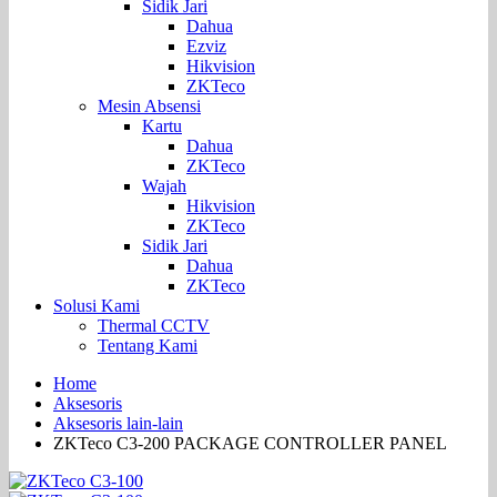
Sidik Jari
Dahua
Ezviz
Hikvision
ZKTeco
Mesin Absensi
Kartu
Dahua
ZKTeco
Wajah
Hikvision
ZKTeco
Sidik Jari
Dahua
ZKTeco
Solusi Kami
Thermal CCTV
Tentang Kami
Home
Aksesoris
Aksesoris lain-lain
ZKTeco C3-200 PACKAGE CONTROLLER PANEL