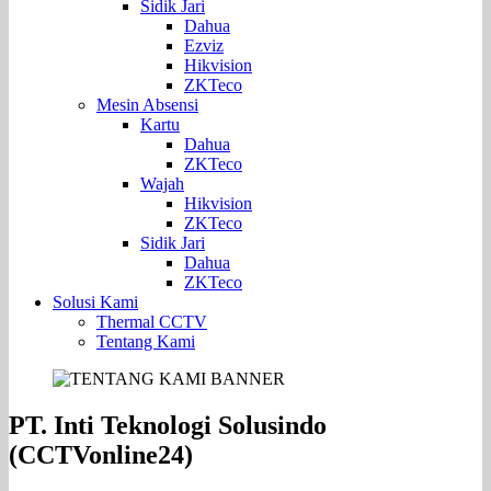
Sidik Jari
Dahua
Ezviz
Hikvision
ZKTeco
Mesin Absensi
Kartu
Dahua
ZKTeco
Wajah
Hikvision
ZKTeco
Sidik Jari
Dahua
ZKTeco
Solusi Kami
Thermal CCTV
Tentang Kami
PT. Inti Teknologi Solusindo
(CCTVonline24)