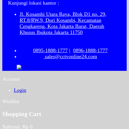
Kunjungi lokasi kantor :
Jl. Kosambi Utara Raya, Blok D1 no. 29,
RT.8/RW.9, Duri Kosambi, Kecamatan
Cengkareng, Kota Jakarta Barat, Daerah
Khusus Ibukota Jakarta 11750
0895-1888-1777
|
0896-1888-1777
sales@cctvonline24.com
Account
Login
Wishlist
Shopping Cart
Subtotal:
Rp
0