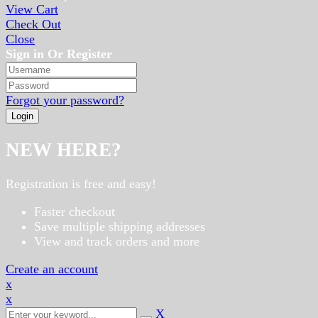
View Cart
Check Out
Close
Sign in Or Register
Forgot your password?
NEW HERE?
Registration is free and easy!
Faster checkout
Save multiple shipping addresses
View and track orders and more
Create an account
x
x
X