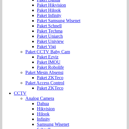
Paket Hikvision
Paket Hilook
Paket Infinity
Paket Samsung Wisenet
Paket Schnell
Paket Techma
Paket Uniarch
Paket Uniview
Paket Vigi
Paket CCTV Baby Cam
Paket Ezviz
Paket IMOU
Paket Robolife
Paket Mesin Absensi
Paket ZKTeco
Paket Access Control
Paket ZKTeco
CCTV
Analog Camera
Dahua
Hikvision
Hilook
Infinity
Samsung Wisenet