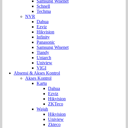
Samsung Wisenet
Schnell
Techma
NVR
Dahua
Ezviz
Hikvision
Infinity
Panasonic
Samsung Wisenet
Tiandy
Uniarch
Uniview
VIGI
Absensi & Akses Kontrol
Akses Kontrol
Kartu
Dahua
Ezviz
Hikvision
ZKTeco
Wajah
Hikvision
Uniview
Zkteco