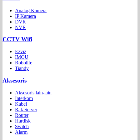
Analog Kamera
IP Kamera
DVR
NVR
CCTV Wifi
Ezviz
IMOU
Robolife
Tiandy
Aksesoris
Aksesoris lain-lain
Interkom
Kabel
Rak Server
Router
Hardisk
Switch
Alarm