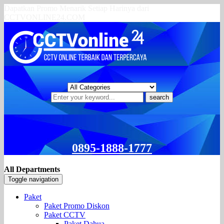
Dapatkan Promo Menarik Setiap Harinya dari
CCTVONLINE24.COM
search
0895-1888-1777
All Departments
Toggle navigation
Paket
Paket Promo Diskon
Paket CCTV
Paket Dahua