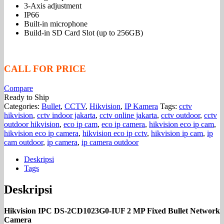
3-Axis adjustment
IP66
Built-in microphone
Build-in SD Card Slot (up to 256GB)
CALL FOR PRICE
Compare
Ready to Ship
Categories:
Bullet
,
CCTV
,
Hikvision
,
IP Kamera
Tags:
cctv
hikvision
,
cctv indoor jakarta
,
cctv online jakarta
,
cctv outdoor
,
cctv
outdoor hikvision
,
eco ip cam
,
eco ip camera
,
hikvision eco ip cam
,
hikvision eco ip camera
,
hikvision eco ip cctv
,
hikvision ip cam
,
ip
cam outdoor
,
ip camera
,
ip camera outdoor
Deskripsi
Tags
Deskripsi
Hikvision IPC DS-2CD1023G0-IUF 2 MP Fixed Bullet Network
Camera