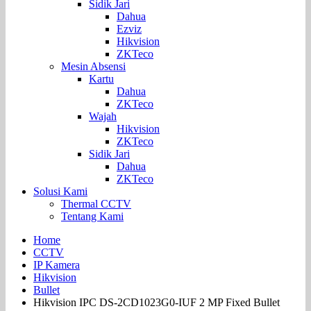
Sidik Jari
Dahua
Ezviz
Hikvision
ZKTeco
Mesin Absensi
Kartu
Dahua
ZKTeco
Wajah
Hikvision
ZKTeco
Sidik Jari
Dahua
ZKTeco
Solusi Kami
Thermal CCTV
Tentang Kami
Home
CCTV
IP Kamera
Hikvision
Bullet
Hikvision IPC DS-2CD1023G0-IUF 2 MP Fixed Bullet