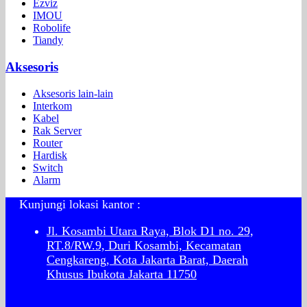
Ezviz
IMOU
Robolife
Tiandy
Aksesoris
Aksesoris lain-lain
Interkom
Kabel
Rak Server
Router
Hardisk
Switch
Alarm
Kunjungi lokasi kantor :
Jl. Kosambi Utara Raya, Blok D1 no. 29,
RT.8/RW.9, Duri Kosambi, Kecamatan
Cengkareng, Kota Jakarta Barat, Daerah
Khusus Ibukota Jakarta 11750