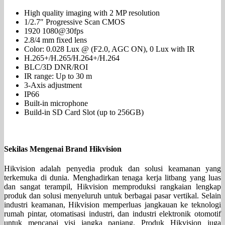
High quality imaging with 2 MP resolution
1/2.7″ Progressive Scan CMOS
1920 1080@30fps
2.8/4 mm fixed lens
Color: 0.028 Lux @ (F2.0, AGC ON), 0 Lux with IR
H.265+/H.265/H.264+/H.264
BLC/3D DNR/ROI
IR range: Up to 30 m
3-Axis adjustment
IP66
Built-in microphone
Build-in SD Card Slot (up to 256GB)
Sekilas Mengenai Brand Hikvision
Hikvision adalah penyedia produk dan solusi keamanan yang
terkemuka di dunia. Menghadirkan tenaga kerja litbang yang luas
dan sangat terampil, Hikvision memproduksi rangkaian lengkap
produk dan solusi menyeluruh untuk berbagai pasar vertikal. Selain
industri keamanan, Hikvision memperluas jangkauan ke teknologi
rumah pintar, otomatisasi industri, dan industri elektronik otomotif
untuk mencapai visi jangka panjang. Produk Hikvision juga