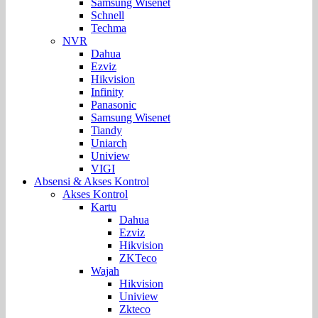
Samsung Wisenet
Schnell
Techma
NVR
Dahua
Ezviz
Hikvision
Infinity
Panasonic
Samsung Wisenet
Tiandy
Uniarch
Uniview
VIGI
Absensi & Akses Kontrol
Akses Kontrol
Kartu
Dahua
Ezviz
Hikvision
ZKTeco
Wajah
Hikvision
Uniview
Zkteco