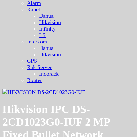
Alarm
Kabel
Dahua
Hikvision
Infinity
LS
Interkom
Dahua
Hikvision
GPS
Rak Server
Indorack
Router
Hikvision IPC DS-
2CD1023G0-IUF 2 MP
Fixed Bullet Network