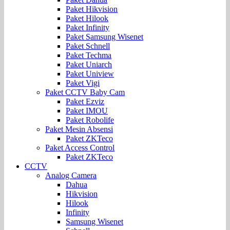
Paket Hikvision
Paket Hilook
Paket Infinity
Paket Samsung Wisenet
Paket Schnell
Paket Techma
Paket Uniarch
Paket Uniview
Paket Vigi
Paket CCTV Baby Cam
Paket Ezviz
Paket IMOU
Paket Robolife
Paket Mesin Absensi
Paket ZKTeco
Paket Access Control
Paket ZKTeco
CCTV
Analog Camera
Dahua
Hikvision
Hilook
Infinity
Samsung Wisenet