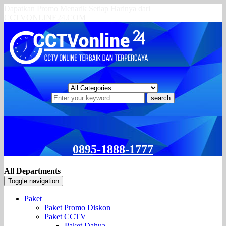
Dapatkan Promo Menarik Setiap Harinya dari
CCTVONLINE24.COM
search
0895-1888-1777
All Departments
Toggle navigation
Paket
Paket Promo Diskon
Paket CCTV
Paket Dahua