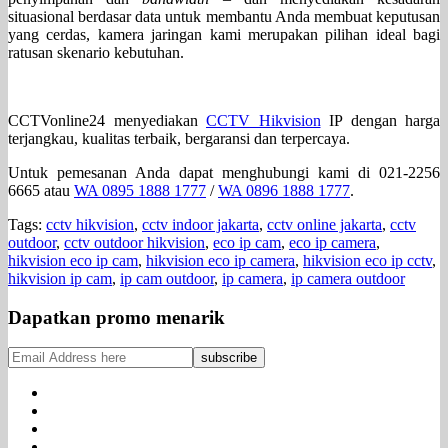
situasional berdasar data untuk membantu Anda membuat keputusan
yang cerdas, kamera jaringan kami merupakan pilihan ideal bagi
ratusan skenario kebutuhan.
CCTVonline24 menyediakan
CCTV Hikvision
IP dengan harga
terjangkau, kualitas terbaik, bergaransi dan terpercaya.
Untuk pemesanan Anda dapat menghubungi kami di 021-2256
6665 atau
WA 0895 1888 1777
/
WA 0896 1888 1777
.
Tags:
cctv hikvision
,
cctv indoor jakarta
,
cctv online jakarta
,
cctv
outdoor
,
cctv outdoor hikvision
,
eco ip cam
,
eco ip camera
,
hikvision eco ip cam
,
hikvision eco ip camera
,
hikvision eco ip cctv
,
hikvision ip cam
,
ip cam outdoor
,
ip camera
,
ip camera outdoor
Dapatkan promo menarik