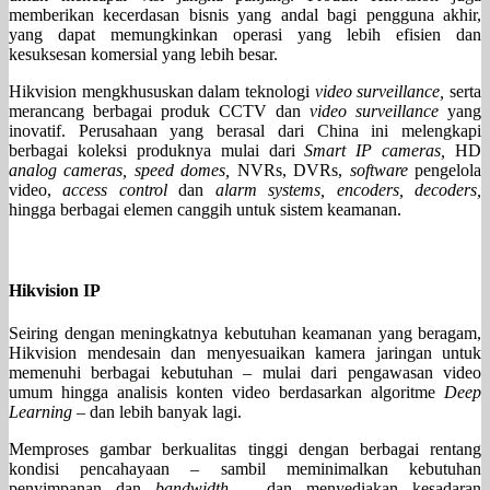
memberikan kecerdasan bisnis yang andal bagi pengguna akhir,
yang dapat memungkinkan operasi yang lebih efisien dan
kesuksesan komersial yang lebih besar.
Hikvision mengkhususkan dalam teknologi
video surveillance,
serta
merancang berbagai produk CCTV dan
video surveillance
yang
inovatif. Perusahaan yang berasal dari China ini melengkapi
berbagai koleksi produknya mulai dari
Smart IP cameras,
HD
analog cameras, speed domes,
NVRs, DVRs,
software
pengelola
video,
access control
dan
alarm systems, encoders, decoders,
hingga berbagai elemen canggih untuk sistem keamanan.
Hikvision IP
Seiring dengan meningkatnya kebutuhan keamanan yang beragam,
Hikvision mendesain dan menyesuaikan kamera jaringan untuk
memenuhi berbagai kebutuhan – mulai dari pengawasan video
umum hingga analisis konten video berdasarkan algoritme
Deep
Learning
– dan lebih banyak lagi.
Memproses gambar berkualitas tinggi dengan berbagai rentang
kondisi pencahayaan – sambil meminimalkan kebutuhan
penyimpanan dan
bandwidth
– dan menyediakan kesadaran