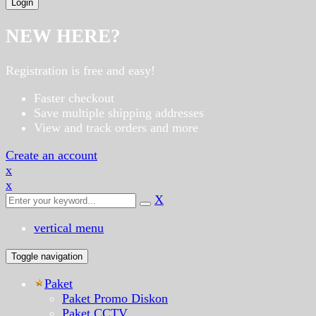
NEW HERE?
Registration is free and easy!
Faster checkout
Save multiple shipping addresses
View and track orders and more
Create an account
x
x
X
vertical menu
Toggle navigation
Paket
Paket Promo Diskon
Paket CCTV