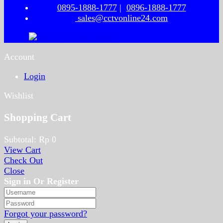
0895-1888-1777
|
0896-1888-1777
sales@cctvonline24.com
Account
Login
Wishlist
Shopping Cart
Subtotal:
Rp
0
View Cart
Check Out
Close
Sign in Or Register
Forgot your password?