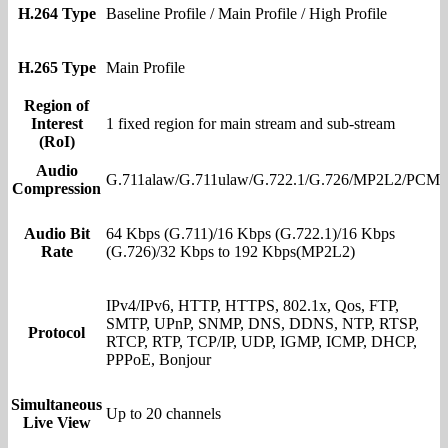
H.264 Type
Baseline Profile / Main Profile / High Profile
H.265 Type
Main Profile
Region of
Interest
1 fixed region for main stream and sub-stream
(RoI)
Audio
G.711alaw/G.711ulaw/G.722.1/G.726/MP2L2/PCM
Compression
Audio Bit
64 Kbps (G.711)/16 Kbps (G.722.1)/16 Kbps
Rate
(G.726)/32 Kbps to 192 Kbps(MP2L2)
IPv4/IPv6, HTTP, HTTPS, 802.1x, Qos, FTP,
SMTP, UPnP, SNMP, DNS, DDNS, NTP, RTSP,
Protocol
RTCP, RTP, TCP/IP, UDP, IGMP, ICMP, DHCP,
PPPoE, Bonjour
Simultaneous
Up to 20 channels
Live View