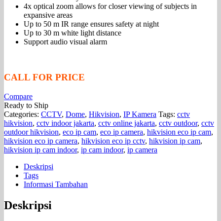
4x optical zoom allows for closer viewing of subjects in
expansive areas
Up to 50 m IR range ensures safety at night
Up to 30 m white light distance
Support audio visual alarm
CALL FOR PRICE
Compare
Ready to Ship
Categories:
CCTV
,
Dome
,
Hikvision
,
IP Kamera
Tags:
cctv
hikvision
,
cctv indoor jakarta
,
cctv online jakarta
,
cctv outdoor
,
cctv
outdoor hikvision
,
eco ip cam
,
eco ip camera
,
hikvision eco ip cam
,
hikvision eco ip camera
,
hikvision eco ip cctv
,
hikvision ip cam
,
hikvision ip cam indoor
,
ip cam indoor
,
ip camera
Deskripsi
Tags
Informasi Tambahan
Deskripsi