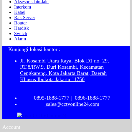
Aksesoris lain-lain
Interkom
Kabel
Rak Server
Router
Hardisk
Switch
Alarm
Kunjungi lokasi kantor :
Jl. Kosambi Utara Raya, Blok D1 no. 29,
RT.8/RW.9, Duri Kosambi, Kecamatan
Cengkareng, Kota Jakarta Barat, Daerah
Khusus Ibukota Jakarta 11750
0895-1888-1777
|
0896-1888-1777
sales@cctvonline24.com
Account