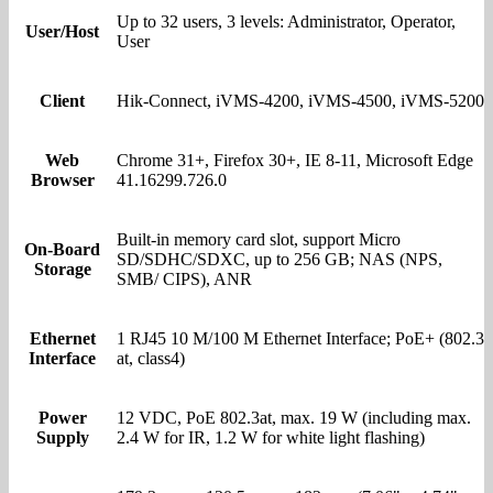
Up to 32 users, 3 levels: Administrator, Operator,
User/Host
User
Client
Hik-Connect, iVMS-4200, iVMS-4500, iVMS-5200
Web
Chrome 31+, Firefox 30+, IE 8-11, Microsoft Edge
Browser
41.16299.726.0
Built-in memory card slot, support Micro
On-Board
SD/SDHC/SDXC, up to 256 GB; NAS (NPS,
Storage
SMB/ CIPS), ANR
Ethernet
1 RJ45 10 M/100 M Ethernet Interface; PoE+ (802.3
Interface
at, class4)
Power
12 VDC, PoE 802.3at, max. 19 W (including max.
Supply
2.4 W for IR, 1.2 W for white light flashing)