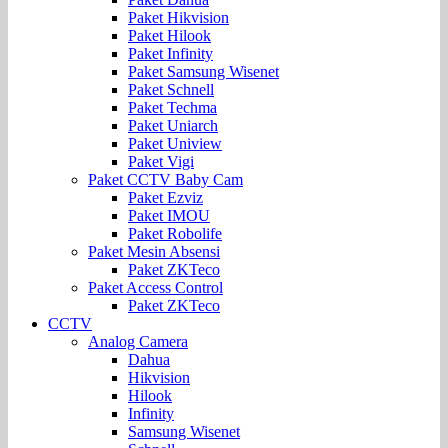
Paket Hikvision
Paket Hilook
Paket Infinity
Paket Samsung Wisenet
Paket Schnell
Paket Techma
Paket Uniarch
Paket Uniview
Paket Vigi
Paket CCTV Baby Cam
Paket Ezviz
Paket IMOU
Paket Robolife
Paket Mesin Absensi
Paket ZKTeco
Paket Access Control
Paket ZKTeco
CCTV
Analog Camera
Dahua
Hikvision
Hilook
Infinity
Samsung Wisenet