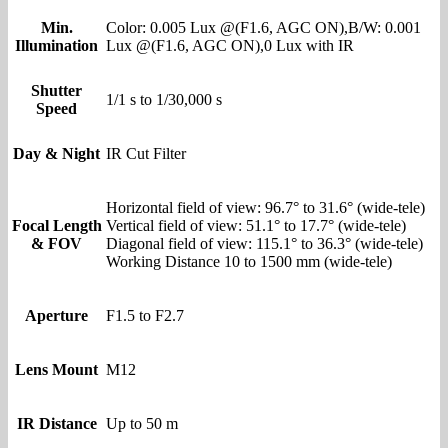
Min.
Color: 0.005 Lux @(F1.6, AGC ON),B/W: 0.001
Illumination
Lux @(F1.6, AGC ON),0 Lux with IR
Shutter
1/1 s to 1/30,000 s
Speed
Day & Night
IR Cut Filter
Horizontal field of view: 96.7° to 31.6° (wide-tele)
Focal Length
Vertical field of view: 51.1° to 17.7° (wide-tele)
& FOV
Diagonal field of view: 115.1° to 36.3° (wide-tele)
Working Distance 10 to 1500 mm (wide-tele)
Aperture
F1.5 to F2.7
Lens Mount
M12
IR Distance
Up to 50 m