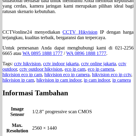
situasional berdasar data untuk membantu Anda membuat keputusan
yang cerdas, kamera jaringan kami merupakan pilihan ideal bagi
ratusan skenario kebutuhan.
CCTVonline24 menyediakan
CCTV Hikvision
IP dengan harga
terjangkau, kualitas terbaik, bergaransi dan terpercaya.
Untuk pemesanan Anda dapat menghubungi kami di 021-2256
6665 atau
WA 0895 1888 1777
/
WA 0896 1888 1777
.
Tags:
cctv hikvision
,
cctv indoor jakarta
,
cctv online jakarta
,
cctv
outdoor
,
cctv outdoor hikvision
,
eco ip cam
,
eco ip camera
,
hikvision eco ip cam
,
hikvision eco ip camera
,
hikvision eco ip cctv
,
hikvision ip cam
,
hikvision ip cam indoor
,
ip cam indoor
,
ip camera
Informasi Tambahan
Image
1/2.8" progressive scan CMOS
Sensor
Max.
2560 × 1440
Resolution