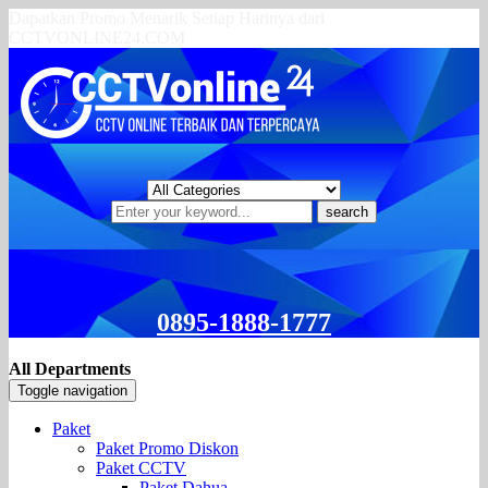
Dapatkan Promo Menarik Setiap Harinya dari
CCTVONLINE24.COM
search
0895-1888-1777
All Departments
Toggle navigation
Paket
Paket Promo Diskon
Paket CCTV
Paket Dahua