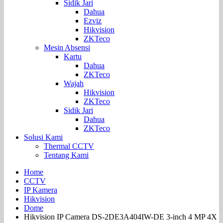
Sidik Jari
Dahua
Ezviz
Hikvision
ZKTeco
Mesin Absensi
Kartu
Dahua
ZKTeco
Wajah
Hikvision
ZKTeco
Sidik Jari
Dahua
ZKTeco
Solusi Kami
Thermal CCTV
Tentang Kami
Home
CCTV
IP Kamera
Hikvision
Dome
Hikvision IP Camera DS-2DE3A404IW-DE 3-inch 4 MP 4X