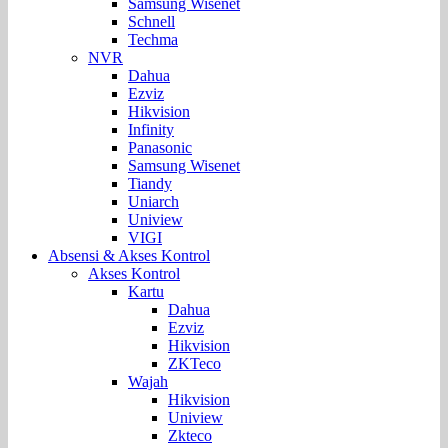
Samsung Wisenet
Schnell
Techma
NVR
Dahua
Ezviz
Hikvision
Infinity
Panasonic
Samsung Wisenet
Tiandy
Uniarch
Uniview
VIGI
Absensi & Akses Kontrol
Akses Kontrol
Kartu
Dahua
Ezviz
Hikvision
ZKTeco
Wajah
Hikvision
Uniview
Zkteco