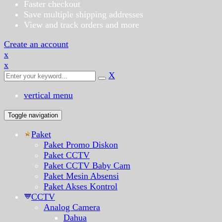
Faster checkout
Save multiple shipping addresses
View and track orders and more
Create an account
x
x
X
vertical menu
Toggle navigation
Paket
Paket Promo Diskon
Paket CCTV
Paket CCTV Baby Cam
Paket Mesin Absensi
Paket Akses Kontrol
CCTV
Analog Camera
Dahua