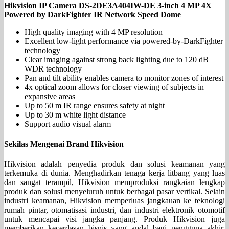
Hikvision IP Camera DS-2DE3A404IW-DE 3-inch 4 MP 4X
Powered by DarkFighter IR Network Speed Dome
High quality imaging with 4 MP resolution
Excellent low-light performance via powered-by-DarkFighter
technology
Clear imaging against strong back lighting due to 120 dB
WDR technology
Pan and tilt ability enables camera to monitor zones of interest
4x optical zoom allows for closer viewing of subjects in
expansive areas
Up to 50 m IR range ensures safety at night
Up to 30 m white light distance
Support audio visual alarm
Sekilas Mengenai Brand Hikvision
Hikvision adalah penyedia produk dan solusi keamanan yang
terkemuka di dunia. Menghadirkan tenaga kerja litbang yang luas
dan sangat terampil, Hikvision memproduksi rangkaian lengkap
produk dan solusi menyeluruh untuk berbagai pasar vertikal. Selain
industri keamanan, Hikvision memperluas jangkauan ke teknologi
rumah pintar, otomatisasi industri, dan industri elektronik otomotif
untuk mencapai visi jangka panjang. Produk Hikvision juga
memberikan kecerdasan bisnis yang andal bagi pengguna akhir,