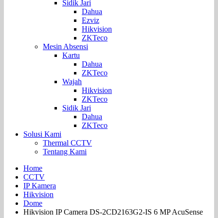
Sidik Jari
Dahua
Ezviz
Hikvision
ZKTeco
Mesin Absensi
Kartu
Dahua
ZKTeco
Wajah
Hikvision
ZKTeco
Sidik Jari
Dahua
ZKTeco
Solusi Kami
Thermal CCTV
Tentang Kami
Home
CCTV
IP Kamera
Hikvision
Dome
Hikvision IP Camera DS-2CD2163G2-IS 6 MP AcuSense