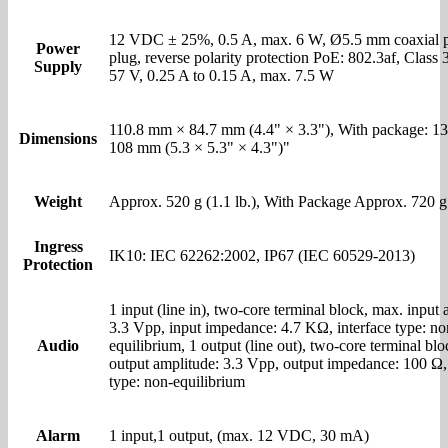
12 VDC ± 25%, 0.5 A, max. 6 W, Ø5.5 mm coaxial 
Power
plug, reverse polarity protection PoE: 802.3af, Class 
Supply
57 V, 0.25 A to 0.15 A, max. 7.5 W
110.8 mm × 84.7 mm (4.4" × 3.3"), With package: 1
Dimensions
108 mm (5.3 × 5.3" × 4.3")"
Weight
Approx. 520 g (1.1 lb.), With Package Approx. 720 g 
Ingress
IK10: IEC 62262:2002, IP67 (IEC 60529-2013)
Protection
1 input (line in), two-core terminal block, max. input 
3.3 Vpp, input impedance: 4.7 KΩ, interface type: no
Audio
equilibrium, 1 output (line out), two-core terminal bl
output amplitude: 3.3 Vpp, output impedance: 100 Ω, 
type: non-equilibrium
Alarm
1 input,1 output, (max. 12 VDC, 30 mA)