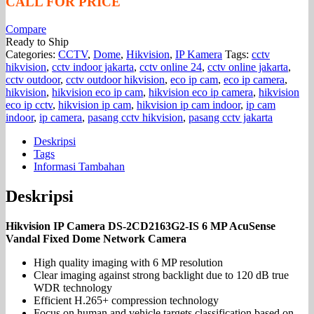
CALL FOR PRICE
Compare
Ready to Ship
Categories:
CCTV
,
Dome
,
Hikvision
,
IP Kamera
Tags:
cctv
hikvision
,
cctv indoor jakarta
,
cctv online 24
,
cctv online jakarta
,
cctv outdoor
,
cctv outdoor hikvision
,
eco ip cam
,
eco ip camera
,
hikvision
,
hikvision eco ip cam
,
hikvision eco ip camera
,
hikvision
eco ip cctv
,
hikvision ip cam
,
hikvision ip cam indoor
,
ip cam
indoor
,
ip camera
,
pasang cctv hikvision
,
pasang cctv jakarta
Deskripsi
Tags
Informasi Tambahan
Deskripsi
Hikvision IP Camera DS-2CD2163G2-IS 6 MP AcuSense
Vandal Fixed Dome Network Camera
High quality imaging with 6 MP resolution
Clear imaging against strong backlight due to 120 dB true
WDR technology
Efficient H.265+ compression technology
Focus on human and vehicle targets classification based on