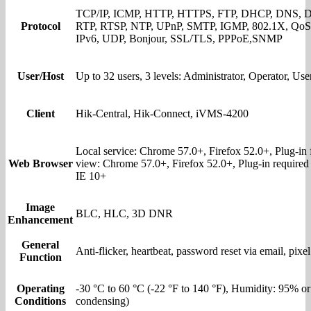
TCP/IP, ICMP, HTTP, HTTPS, FTP, DHCP, DNS, 
Protocol
RTP, RTSP, NTP, UPnP, SMTP, IGMP, 802.1X, QoS,
IPv6, UDP, Bonjour, SSL/TLS, PPPoE,SNMP
User/Host
Up to 32 users, 3 levels: Administrator, Operator, Use
Client
Hik-Central, Hik-Connect, iVMS-4200
Local service: Chrome 57.0+, Firefox 52.0+, Plug-in f
Web Browser
view: Chrome 57.0+, Firefox 52.0+, Plug-in required 
IE 10+
Image
BLC, HLC, 3D DNR
Enhancement
General
Anti-flicker, heartbeat, password reset via email, pixe
Function
Operating
-30 °C to 60 °C (-22 °F to 140 °F), Humidity: 95% or
Conditions
condensing)