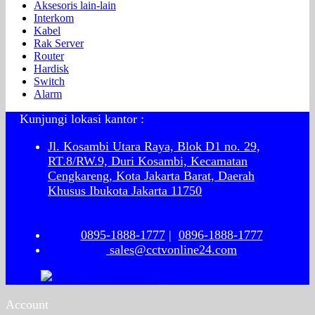
Aksesoris lain-lain
Interkom
Kabel
Rak Server
Router
Hardisk
Switch
Alarm
Kunjungi lokasi kantor :
Jl. Kosambi Utara Raya, Blok D1 no. 29,
RT.8/RW.9, Duri Kosambi, Kecamatan
Cengkareng, Kota Jakarta Barat, Daerah
Khusus Ibukota Jakarta 11750
0895-1888-1777
|
0896-1888-1777
sales@cctvonline24.com
Account