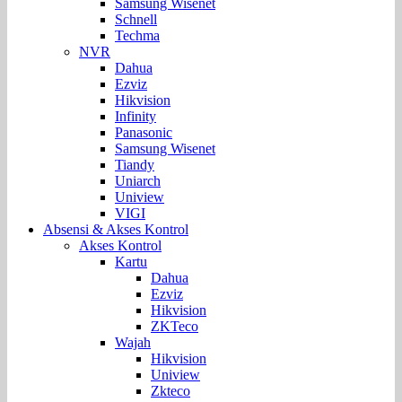
Samsung Wisenet
Schnell
Techma
NVR
Dahua
Ezviz
Hikvision
Infinity
Panasonic
Samsung Wisenet
Tiandy
Uniarch
Uniview
VIGI
Absensi & Akses Kontrol
Akses Kontrol
Kartu
Dahua
Ezviz
Hikvision
ZKTeco
Wajah
Hikvision
Uniview
Zkteco