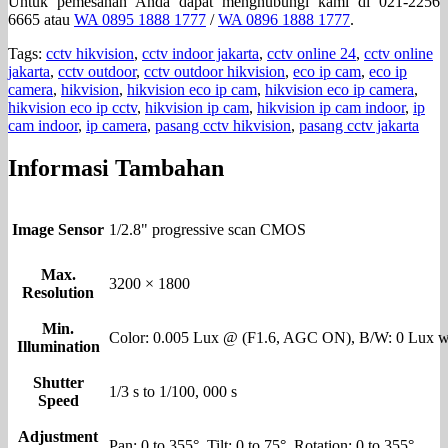
Untuk pemesanan Anda dapat menghubungi kami di 021-2256
6665 atau
WA 0895 1888 1777
/
WA 0896 1888 1777
.
Tags:
cctv hikvision
,
cctv indoor jakarta
,
cctv online 24
,
cctv online
jakarta
,
cctv outdoor
,
cctv outdoor hikvision
,
eco ip cam
,
eco ip
camera
,
hikvision
,
hikvision eco ip cam
,
hikvision eco ip camera
,
hikvision eco ip cctv
,
hikvision ip cam
,
hikvision ip cam indoor
,
ip
cam indoor
,
ip camera
,
pasang cctv hikvision
,
pasang cctv jakarta
Informasi Tambahan
Image Sensor
1/2.8" progressive scan CMOS
Max.
3200 × 1800
Resolution
Min.
Color: 0.005 Lux @ (F1.6, AGC ON), B/W: 0 Lux w
Illumination
Shutter
1/3 s to 1/100, 000 s
Speed
Adjustment
Pan: 0 to 355°, Tilt: 0 to 75°, Rotation: 0 to 355°