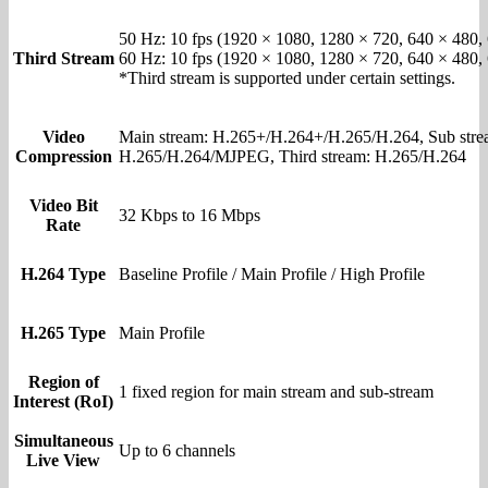
50 Hz: 10 fps (1920 × 1080, 1280 × 720, 640 × 480,
Third Stream
60 Hz: 10 fps (1920 × 1080, 1280 × 720, 640 × 480,
*Third stream is supported under certain settings.
Video
Main stream: H.265+/H.264+/H.265/H.264, Sub stre
Compression
H.265/H.264/MJPEG, Third stream: H.265/H.264
Video Bit
32 Kbps to 16 Mbps
Rate
H.264 Type
Baseline Profile / Main Profile / High Profile
H.265 Type
Main Profile
Region of
1 fixed region for main stream and sub-stream
Interest (RoI)
Simultaneous
Up to 6 channels
Live View