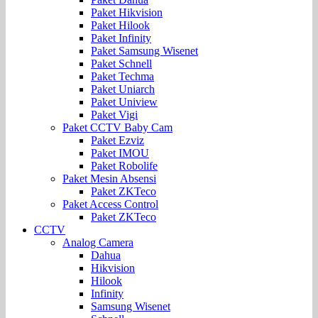
Paket Hikvision
Paket Hilook
Paket Infinity
Paket Samsung Wisenet
Paket Schnell
Paket Techma
Paket Uniarch
Paket Uniview
Paket Vigi
Paket CCTV Baby Cam
Paket Ezviz
Paket IMOU
Paket Robolife
Paket Mesin Absensi
Paket ZKTeco
Paket Access Control
Paket ZKTeco
CCTV
Analog Camera
Dahua
Hikvision
Hilook
Infinity
Samsung Wisenet