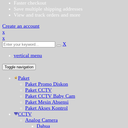
Faster checkout
Save multiple shipping addresses
View and track orders and more
Create an account
x
x
X
vertical menu
Toggle navigation
Paket
Paket Promo Diskon
Paket CCTV
Paket CCTV Baby Cam
Paket Mesin Absensi
Paket Akses Kontrol
CCTV
Analog Camera
Dahua