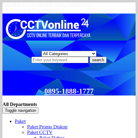
Dapatkan Promo Menarik Setiap Harinya dari
CCTVONLINE24.COM
search
0895-1888-1777
All Departments
Toggle navigation
Paket
Paket Promo Diskon
Paket CCTV
Paket Dahua