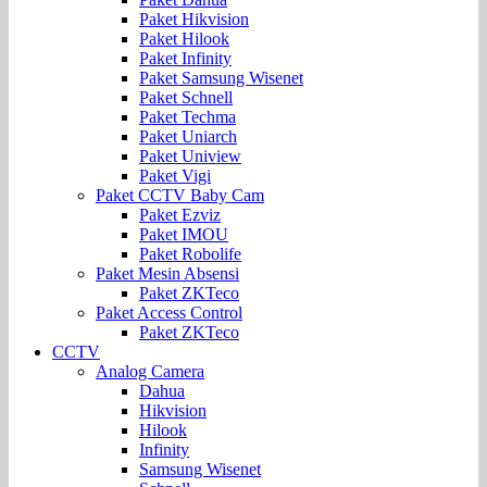
Paket Hikvision
Paket Hilook
Paket Infinity
Paket Samsung Wisenet
Paket Schnell
Paket Techma
Paket Uniarch
Paket Uniview
Paket Vigi
Paket CCTV Baby Cam
Paket Ezviz
Paket IMOU
Paket Robolife
Paket Mesin Absensi
Paket ZKTeco
Paket Access Control
Paket ZKTeco
CCTV
Analog Camera
Dahua
Hikvision
Hilook
Infinity
Samsung Wisenet