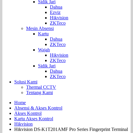
Sidik Jari
Dahua
Ezviz
Hikvision
ZKTeco
Mesin Absensi
Kartu
Dahua
ZKTeco
Wajah
Hikvision
ZKTeco
Sidik Jari
Dahua
ZKTeco
Solusi Kami
Thermal CCTV
Tentang Kami
Home
Absensi & Akses Kontrol
Akses Kontrol
Kartu Akses Kontrol
Hikvision
Hikvision DS-K1T201AMF Pro Series Fingerprint Terminal