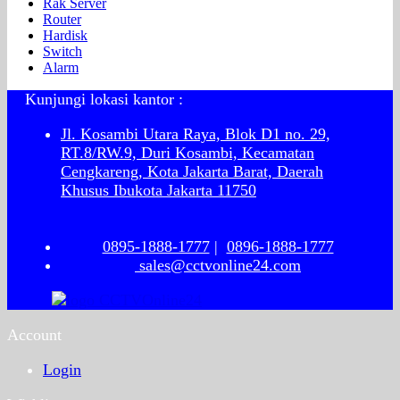
Rak Server
Router
Hardisk
Switch
Alarm
Kunjungi lokasi kantor :
Jl. Kosambi Utara Raya, Blok D1 no. 29,
RT.8/RW.9, Duri Kosambi, Kecamatan
Cengkareng, Kota Jakarta Barat, Daerah
Khusus Ibukota Jakarta 11750
0895-1888-1777
|
0896-1888-1777
sales@cctvonline24.com
Account
Login