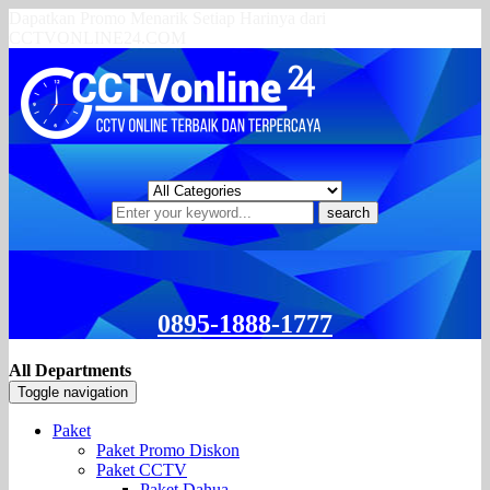
Dapatkan Promo Menarik Setiap Harinya dari
CCTVONLINE24.COM
search
0895-1888-1777
All Departments
Toggle navigation
Paket
Paket Promo Diskon
Paket CCTV
Paket Dahua