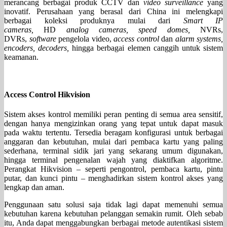
merancang berbagai produk CCTV dan
video surveillance
yang
inovatif. Perusahaan yang berasal dari China ini melengkapi
berbagai koleksi produknya mulai dari
Smart IP
cameras,
HD
analog cameras, speed domes,
NVRs,
DVRs,
software
pengelola video,
access control
dan
alarm systems,
encoders, decoders,
hingga berbagai elemen canggih untuk sistem
keamanan.
Access Control Hikvision
Sistem akses kontrol memiliki peran penting di semua area sensitif,
dengan hanya mengizinkan orang yang tepat untuk dapat masuk
pada waktu tertentu. Tersedia beragam konfigurasi untuk berbagai
anggaran dan kebutuhan, mulai dari pembaca kartu yang paling
sederhana, terminal sidik jari yang sekarang umum digunakan,
hingga terminal pengenalan wajah yang diaktifkan algoritme.
Perangkat Hikvision – seperti pengontrol, pembaca kartu, pintu
putar, dan kunci pintu – menghadirkan sistem kontrol akses yang
lengkap dan aman.
Penggunaan satu solusi saja tidak lagi dapat memenuhi semua
kebutuhan karena kebutuhan pelanggan semakin rumit. Oleh sebab
itu, Anda dapat menggabungkan berbagai metode autentikasi sistem