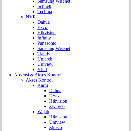
Samsung Wisenet
Schnell
Techma
NVR
Dahua
Ezviz
Hikvision
Infinity
Panasonic
Samsung Wisenet
Tiandy
Uniarch
Uniview
VIGI
Absensi & Akses Kontrol
Akses Kontrol
Kartu
Dahua
Ezviz
Hikvision
ZKTeco
Wajah
Hikvision
Uniview
Zkteco