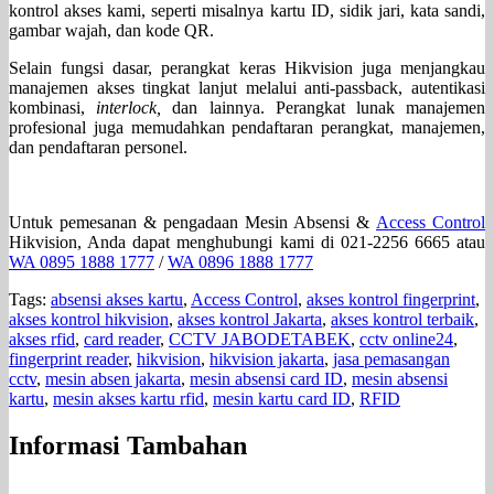
kontrol akses kami, seperti misalnya kartu ID, sidik jari, kata sandi,
gambar wajah, dan kode QR.
Selain fungsi dasar, perangkat keras Hikvision juga menjangkau
manajemen akses tingkat lanjut melalui anti-passback, autentikasi
kombinasi,
interlock,
dan lainnya. Perangkat lunak manajemen
profesional juga memudahkan pendaftaran perangkat, manajemen,
dan pendaftaran personel.
Untuk pemesanan & pengadaan Mesin Absensi &
Access Control
Hikvision, Anda dapat menghubungi kami di 021-2256 6665 atau
WA 0895 1888 1777
/
WA 0896 1888 1777
Tags:
absensi akses kartu
,
Access Control
,
akses kontrol fingerprint
,
akses kontrol hikvision
,
akses kontrol Jakarta
,
akses kontrol terbaik
,
akses rfid
,
card reader
,
CCTV JABODETABEK
,
cctv online24
,
fingerprint reader
,
hikvision
,
hikvision jakarta
,
jasa pemasangan
cctv
,
mesin absen jakarta
,
mesin absensi card ID
,
mesin absensi
kartu
,
mesin akses kartu rfid
,
mesin kartu card ID
,
RFID
Informasi Tambahan