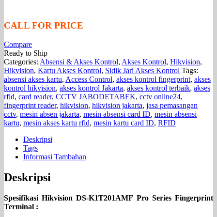
CALL FOR PRICE
Compare
Ready to Ship
Categories:
Absensi & Akses Kontrol
,
Akses Kontrol
,
Hikvision
,
Hikvision
,
Kartu Akses Kontrol
,
Sidik Jari Akses Kontrol
Tags:
absensi akses kartu
,
Access Control
,
akses kontrol fingerprint
,
akses
kontrol hikvision
,
akses kontrol Jakarta
,
akses kontrol terbaik
,
akses
rfid
,
card reader
,
CCTV JABODETABEK
,
cctv online24
,
fingerprint reader
,
hikvision
,
hikvision jakarta
,
jasa pemasangan
cctv
,
mesin absen jakarta
,
mesin absensi card ID
,
mesin absensi
kartu
,
mesin akses kartu rfid
,
mesin kartu card ID
,
RFID
Deskripsi
Tags
Informasi Tambahan
Deskripsi
Spesifikasi Hikvision DS-K1T201AMF Pro Series Fingerprint
Terminal :