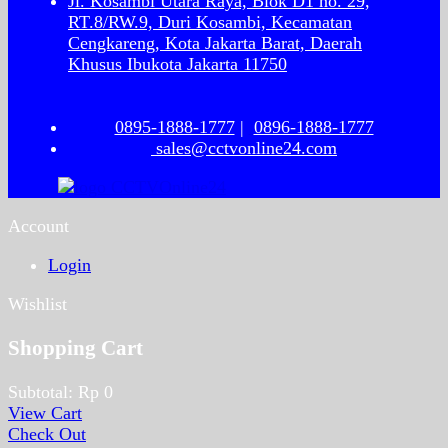
Jl. Kosambi Utara Raya, Blok D1 no. 29,
RT.8/RW.9, Duri Kosambi, Kecamatan
Cengkareng, Kota Jakarta Barat, Daerah
Khusus Ibukota Jakarta 11750
0895-1888-1777
|
0896-1888-1777
sales@cctvonline24.com
Account
Login
Wishlist
Shopping Cart
Subtotal:
Rp
0
View Cart
Check Out