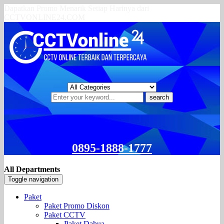
Dapatkan Promo Menarik Setiap Harinya dari
CCTVONLINE24.COM
search
0895-1888-1777
All Departments
Toggle navigation
Paket
Paket Promo Diskon
Paket CCTV
Paket Dahua