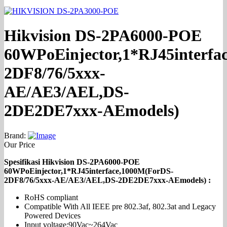
Hikvision DS-2PA6000-POE
60WPoEinjector,1*RJ45interfa
2DF8/76/5xxx-
AE/AE3/AEL,DS-
2DE2DE7xxx-AEmodels)
Brand:
Our Price
Spesifikasi Hikvision DS-2PA6000-POE
60WPoEinjector,1*RJ45interface,1000M(ForDS-
2DF8/76/5xxx-AE/AE3/AEL,DS-2DE2DE7xxx-AEmodels) :
RoHS compliant
Compatible With All IEEE pre 802.3af, 802.3at and Legacy
Powered Devices
Input voltage:90Vac~264Vac