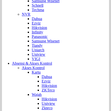
Samsung Wisenet
Schnell
Techma
NVR
Dahua
Ezviz
Hikvision
Infinity
Panasonic
Samsung Wisenet
Tiandy
Uniarch
Uniview
VIGI
Absensi & Akses Kontrol
Akses Kontrol
Kartu
Dahua
Ezviz
Hikvision
ZKTeco
Wajah
Hikvision
Uniview
Zkteco