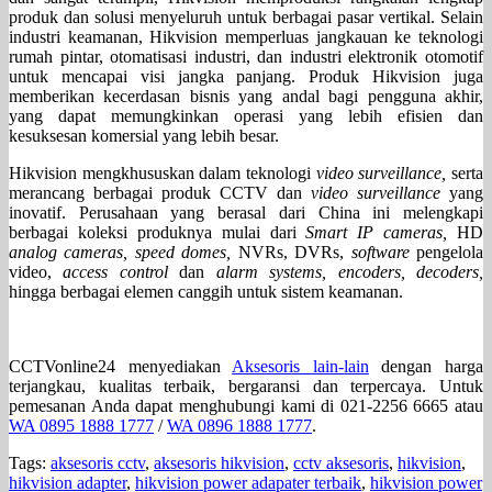
produk dan solusi menyeluruh untuk berbagai pasar vertikal. Selain
industri keamanan, Hikvision memperluas jangkauan ke teknologi
rumah pintar, otomatisasi industri, dan industri elektronik otomotif
untuk mencapai visi jangka panjang. Produk Hikvision juga
memberikan kecerdasan bisnis yang andal bagi pengguna akhir,
yang dapat memungkinkan operasi yang lebih efisien dan
kesuksesan komersial yang lebih besar.
Hikvision mengkhususkan dalam teknologi
video surveillance,
serta
merancang berbagai produk CCTV dan
video surveillance
yang
inovatif. Perusahaan yang berasal dari China ini melengkapi
berbagai koleksi produknya mulai dari
Smart IP cameras,
HD
analog cameras, speed domes,
NVRs, DVRs,
software
pengelola
video,
access control
dan
alarm systems, encoders, decoders,
hingga berbagai elemen canggih untuk sistem keamanan.
CCTVonline24 menyediakan
Aksesoris lain-lain
dengan harga
terjangkau, kualitas terbaik, bergaransi dan terpercaya. Untuk
pemesanan Anda dapat menghubungi kami di 021-2256 6665 atau
WA 0895 1888 1777
/
WA 0896 1888 1777
.
Tags:
aksesoris cctv
,
aksesoris hikvision
,
cctv aksesoris
,
hikvision
,
hikvision adapter
,
hikvision power adapater terbaik
,
hikvision power