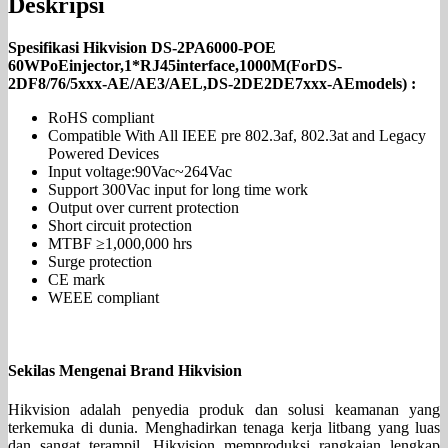
Deskripsi
Spesifikasi Hikvision DS-2PA6000-POE
60WPoEinjector,1*RJ45interface,1000M(ForDS-
2DF8/76/5xxx-AE/AE3/AEL,DS-2DE2DE7xxx-AEmodels) :
RoHS compliant
Compatible With All IEEE pre 802.3af, 802.3at and Legacy
Powered Devices
Input voltage:90Vac~264Vac
Support 300Vac input for long time work
Output over current protection
Short circuit protection
MTBF ≥1,000,000 hrs
Surge protection
CE mark
WEEE compliant
Sekilas Mengenai Brand Hikvision
Hikvision adalah penyedia produk dan solusi keamanan yang
terkemuka di dunia. Menghadirkan tenaga kerja litbang yang luas
dan sangat terampil, Hikvision memproduksi rangkaian lengkap