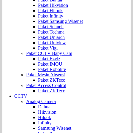
Paket Hikvision
Paket Hilook
Paket Infinity
Paket Samsung Wisenet
Paket Schnell
Paket Techma
Paket Uniarch
Paket Uniview
Paket Vigi
Paket CCTV Baby Cam
Paket Ezviz
Paket IMOU
Paket Robolife
Paket Mesin Absensi
Paket ZKTeco
Paket Access Control
Paket ZKTeco
CCTV
Analog Camera
Dahua
Hikvision
Hilook
Infinity
Samsung Wisenet