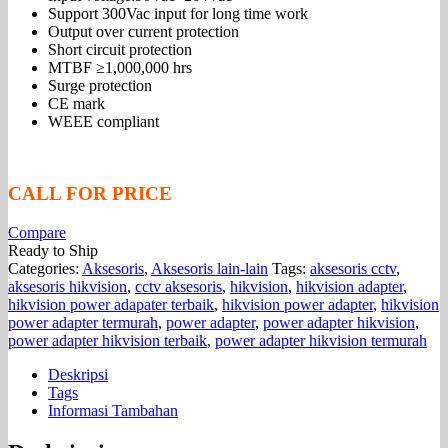
Support 300Vac input for long time work
Output over current protection
Short circuit protection
MTBF ≥1,000,000 hrs
Surge protection
CE mark
WEEE compliant
CALL FOR PRICE
Compare
Ready to Ship
Categories:
Aksesoris
,
Aksesoris lain-lain
Tags:
aksesoris cctv
,
aksesoris hikvision
,
cctv aksesoris
,
hikvision
,
hikvision adapter
,
hikvision power adapater terbaik
,
hikvision power adapter
,
hikvision
power adapter termurah
,
power adapter
,
power adapter hikvision
,
power adapter hikvision terbaik
,
power adapter hikvision termurah
Deskripsi
Tags
Informasi Tambahan