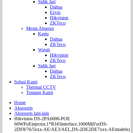
Sidik Jari
Dahua
Ezviz
Hikvision
ZKTeco
Mesin Absensi
Kartu
Dahua
ZKTeco
Wajah
Hikvision
ZKTeco
Sidik Jari
Dahua
ZKTeco
Solusi Kami
Thermal CCTV
Tentang Kami
Home
Aksesoris
Aksesoris lain-lain
Hikvision DS-2PA6000-POE
60WPoEinjector,1*RJ45interface,1000M(ForDS-
2DF8/76/5xxx-AE/AE3/AEL,DS-2DE2DE7xxx-AEmodels)