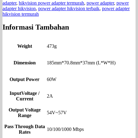
adapter
,
hikvision power adapter termurah
,
power adapter
,
power
adapter hikvision
,
power adapter hikvision terbaik
,
power adapter
hikvision termurah
Informasi Tambahan
Weight
473g
Dimension
185mm*70.8mm*37mm (L*W*H)
Output Power
60W
InputVoltage /
2A
Current
Output Voltage
54V~57V
Range
Pass Through Data
10/100/1000 Mbps
Rates