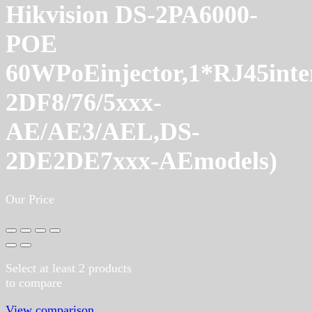
Hikvision DS-2PA6000-
POE
60WPoEinjector,1*RJ45inte
2DF8/76/5xxx-
AE/AE3/AEL,DS-
2DE2DE7xxx-AEmodels)
Our Price
Select at least 2 products
to compare
View comparison