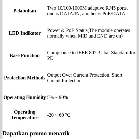
Two 10/100/1000M adaptive RJ45 ports,
Pelabuhan
one is DATA/IN, another is PoE/DATA
Power & PoE Status(The module operates
LED Indikator
normally when MID and END are on)
Compliance to IEEE 802.3 at/af Standard for
Base Function
PD
Output Over Current Protection, Short
Protection Methods
Circuit Protection
Operating Humidity
5% ~ 90%
Operating
-20 ~ 60 ℃
Temperature
Dapatkan promo menarik