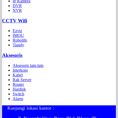
IP Kamera
DVR
NVR
CCTV Wifi
Ezviz
IMOU
Robolife
Tiandy
Aksesoris
Aksesoris lain-lain
Interkom
Kabel
Rak Server
Router
Hardisk
Switch
Alarm
Kunjungi lokasi kantor :