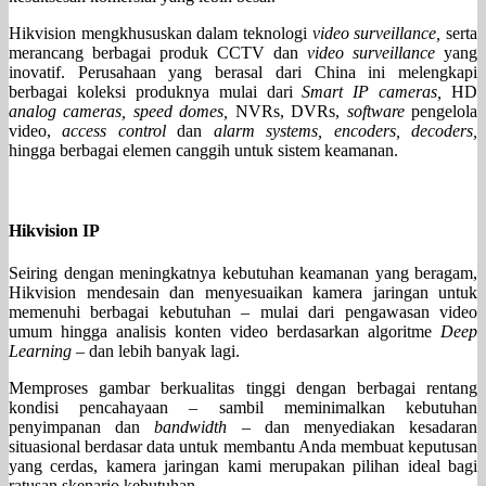
Hikvision mengkhususkan dalam teknologi
video surveillance,
serta
merancang berbagai produk CCTV dan
video surveillance
yang
inovatif. Perusahaan yang berasal dari China ini melengkapi
berbagai koleksi produknya mulai dari
Smart IP cameras,
HD
analog cameras, speed domes,
NVRs, DVRs,
software
pengelola
video,
access control
dan
alarm systems, encoders, decoders,
hingga berbagai elemen canggih untuk sistem keamanan.
Hikvision IP
Seiring dengan meningkatnya kebutuhan keamanan yang beragam,
Hikvision mendesain dan menyesuaikan kamera jaringan untuk
memenuhi berbagai kebutuhan – mulai dari pengawasan video
umum hingga analisis konten video berdasarkan algoritme
Deep
Learning
– dan lebih banyak lagi.
Memproses gambar berkualitas tinggi dengan berbagai rentang
kondisi pencahayaan – sambil meminimalkan kebutuhan
penyimpanan dan
bandwidth
– dan menyediakan kesadaran
situasional berdasar data untuk membantu Anda membuat keputusan
yang cerdas, kamera jaringan kami merupakan pilihan ideal bagi
ratusan skenario kebutuhan.