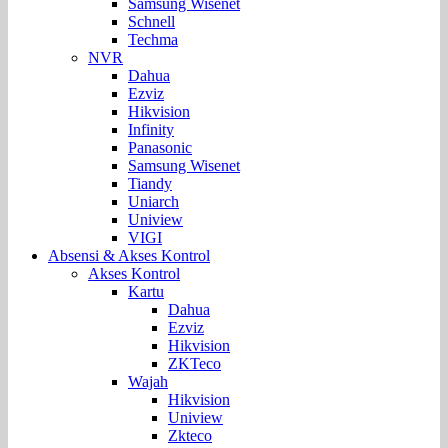
Samsung Wisenet
Schnell
Techma
NVR
Dahua
Ezviz
Hikvision
Infinity
Panasonic
Samsung Wisenet
Tiandy
Uniarch
Uniview
VIGI
Absensi & Akses Kontrol
Akses Kontrol
Kartu
Dahua
Ezviz
Hikvision
ZKTeco
Wajah
Hikvision
Uniview
Zkteco