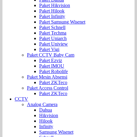
Paket Hikvision
Paket Hilook
Paket Infinity
Paket Samsung Wisenet
Paket Schnell
Paket Techma
Paket Uniarch
Paket Uniview
Paket Vigi
Paket CCTV Baby Cam
Paket Ezviz
Paket IMOU
Paket Robolife
Paket Mesin Absensi
Paket ZKTeco
Paket Access Control
Paket ZKTeco
CCTV
Analog Camera
Dahua
Hikvision
Hilook
Infinity
Samsung Wisenet