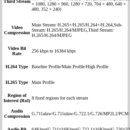
Third Stream
× 1080, 1280 × 960, 1280 × 720, 704 × 480, 640 ×
480, 352 × 240)
Main Stream: H.265+/H.265/H.264+/H.264,Sub-
Video
Stream: H.265/H.264/MJPEG,Third Stream:
Compression
H.265/H.264/MJPEG
Video Bit
256 kbps to 16384 kbps
Rate
H.264 Type
Baseline Profile/Main Profile/High Profile
H.265 Type
Main Profile
Region of
8 fixed regions for each stream
Interest (RoI)
Audio
G.711alaw/G.711ulaw/G.722.1/G.726/MP2L2/PCM
Compression
Audio Bit
64Kbps(G.711)/16Kbps(G.722.1)/16Kbps(G.726)/32