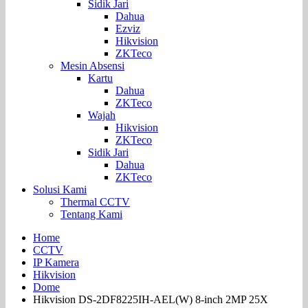
Sidik Jari
Dahua
Ezviz
Hikvision
ZKTeco
Mesin Absensi
Kartu
Dahua
ZKTeco
Wajah
Hikvision
ZKTeco
Sidik Jari
Dahua
ZKTeco
Solusi Kami
Thermal CCTV
Tentang Kami
Home
CCTV
IP Kamera
Hikvision
Dome
Hikvision DS-2DF8225IH-AEL(W) 8-inch 2MP 25X