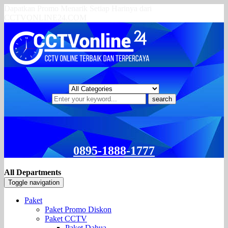
Dapatkan Promo Menarik Setiap Harinya dari
CCTVONLINE24.COM
search
0895-1888-1777
All Departments
Toggle navigation
Paket
Paket Promo Diskon
Paket CCTV
Paket Dahua