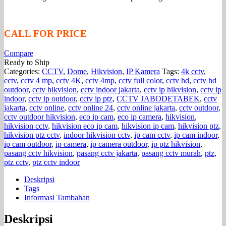
CALL FOR PRICE
Compare
Ready to Ship
Categories:
CCTV
,
Dome
,
Hikvision
,
IP Kamera
Tags:
4k cctv
,
cctv
,
cctv 4 mp
,
cctv 4K
,
cctv 4mp
,
cctv full color
,
cctv hd
,
cctv hd
outdoor
,
cctv hikvision
,
cctv indoor jakarta
,
cctv ip hikvision
,
cctv ip
indoor
,
cctv ip outdoor
,
cctv ip ptz
,
CCTV JABODETABEK
,
cctv
jakarta
,
cctv online
,
cctv online 24
,
cctv online jakarta
,
cctv outdoor
,
cctv outdoor hikvision
,
eco ip cam
,
eco ip camera
,
hikvision
,
hikvision cctv
,
hikvision eco ip cam
,
hikvision ip cam
,
hikvision ptz
,
hikvision ptz cctv
,
indoor hikvision cctv
,
ip cam cctv
,
ip cam indoor
,
ip cam outdoor
,
ip camera
,
ip camera outdoor
,
ip ptz hikvision
,
pasang cctv hikvision
,
pasang cctv jakarta
,
pasang cctv murah
,
ptz
,
ptz cctv
,
ptz cctv indoor
Deskripsi
Tags
Informasi Tambahan
Deskripsi