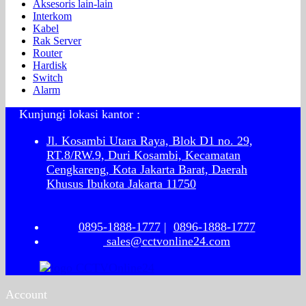
Aksesoris lain-lain
Interkom
Kabel
Rak Server
Router
Hardisk
Switch
Alarm
Kunjungi lokasi kantor :
Jl. Kosambi Utara Raya, Blok D1 no. 29,
RT.8/RW.9, Duri Kosambi, Kecamatan
Cengkareng, Kota Jakarta Barat, Daerah
Khusus Ibukota Jakarta 11750
0895-1888-1777
|
0896-1888-1777
sales@cctvonline24.com
Account