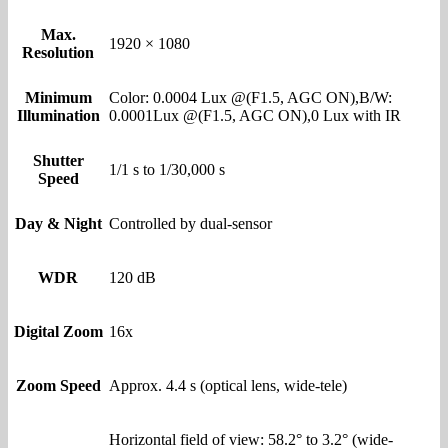
Max.
1920 × 1080
Resolution
Minimum
Color: 0.0004 Lux @(F1.5, AGC ON),B/W:
Illumination
0.0001Lux @(F1.5, AGC ON),0 Lux with IR
Shutter
1/1 s to 1/30,000 s
Speed
Day & Night
Controlled by dual-sensor
WDR
120 dB
Digital Zoom
16x
Zoom Speed
Approx. 4.4 s (optical lens, wide-tele)
Horizontal field of view: 58.2° to 3.2° (wide-