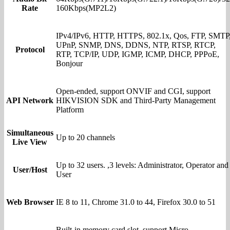
Rate
160Kbps(MP2L2)
IPv4/IPv6, HTTP, HTTPS, 802.1x, Qos, FTP, SMTP
UPnP, SNMP, DNS, DDNS, NTP, RTSP, RTCP,
Protocol
RTP, TCP/IP, UDP, IGMP, ICMP, DHCP, PPPoE,
Bonjour
Open-ended, support ONVIF and CGI, support
API Network
HIKVISION SDK and Third-Party Management
Platform
Simultaneous
Up to 20 channels
Live View
Up to 32 users. ,3 levels: Administrator, Operator and
User/Host
User
Web Browser
IE 8 to 11, Chrome 31.0 to 44, Firefox 30.0 to 51
Built-in memory card slot, support Micro