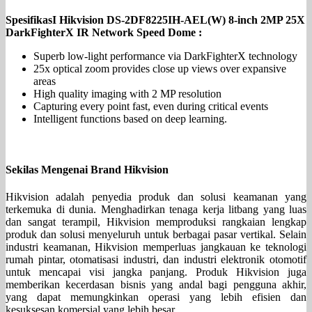
SpesifikasI Hikvision DS-2DF8225IH-AEL(W) 8-inch 2MP 25X
DarkFighterX IR Network Speed Dome :
Superb low-light performance via DarkFighterX technology
25x optical zoom provides close up views over expansive
areas
High quality imaging with 2 MP resolution
Capturing every point fast, even during critical events
Intelligent functions based on deep learning.
Sekilas Mengenai Brand Hikvision
Hikvision adalah penyedia produk dan solusi keamanan yang
terkemuka di dunia. Menghadirkan tenaga kerja litbang yang luas
dan sangat terampil, Hikvision memproduksi rangkaian lengkap
produk dan solusi menyeluruh untuk berbagai pasar vertikal. Selain
industri keamanan, Hikvision memperluas jangkauan ke teknologi
rumah pintar, otomatisasi industri, dan industri elektronik otomotif
untuk mencapai visi jangka panjang. Produk Hikvision juga
memberikan kecerdasan bisnis yang andal bagi pengguna akhir,
yang dapat memungkinkan operasi yang lebih efisien dan
kesuksesan komersial yang lebih besar.