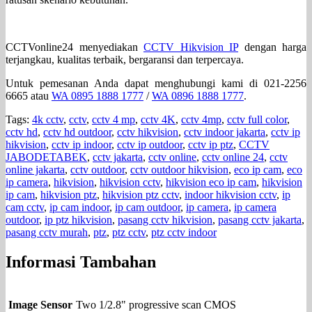
CCTVonline24 menyediakan
CCTV Hikvision IP
dengan harga
terjangkau, kualitas terbaik, bergaransi dan terpercaya.
Untuk pemesanan Anda dapat menghubungi kami di 021-2256
6665 atau
WA 0895 1888 1777
/
WA 0896 1888 1777
.
Tags:
4k cctv
,
cctv
,
cctv 4 mp
,
cctv 4K
,
cctv 4mp
,
cctv full color
,
cctv hd
,
cctv hd outdoor
,
cctv hikvision
,
cctv indoor jakarta
,
cctv ip
hikvision
,
cctv ip indoor
,
cctv ip outdoor
,
cctv ip ptz
,
CCTV
JABODETABEK
,
cctv jakarta
,
cctv online
,
cctv online 24
,
cctv
online jakarta
,
cctv outdoor
,
cctv outdoor hikvision
,
eco ip cam
,
eco
ip camera
,
hikvision
,
hikvision cctv
,
hikvision eco ip cam
,
hikvision
ip cam
,
hikvision ptz
,
hikvision ptz cctv
,
indoor hikvision cctv
,
ip
cam cctv
,
ip cam indoor
,
ip cam outdoor
,
ip camera
,
ip camera
outdoor
,
ip ptz hikvision
,
pasang cctv hikvision
,
pasang cctv jakarta
,
pasang cctv murah
,
ptz
,
ptz cctv
,
ptz cctv indoor
Informasi Tambahan
Image Sensor
Two 1/2.8" progressive scan CMOS