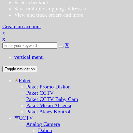
Faster checkout
Save multiple shipping addresses
View and track orders and more
Create an account
x
x
X
vertical menu
Toggle navigation
Paket
Paket Promo Diskon
Paket CCTV
Paket CCTV Baby Cam
Paket Mesin Absensi
Paket Akses Kontrol
CCTV
Analog Camera
Dahua