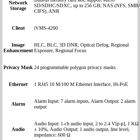
Network
SD/SDHC/SDXC, up to 256 GB; NAS (NFS, SMB/
Storage
CIFS), ANR
Client
iVMS-4200
Image
HLC, BLC, 3D DNR, Optical Defog, Regional
Enhancement
Exposure, Regional Focus
Privacy Mask
24 programmable polygon privacy masks
Ethernet
1 RJ45 10 M/100 M Ethernet Interface, Hi-PoE
Alarm Input: 7 alarm inputs, Alarm Output: 2 alarm
Alarm
output
Audio Input: 1-ch audio input, 2 to 2.4 V[p-p], 1 KΩ
Audio
± 10%, Audio Output: 1 audio output, line level,
impedance: 600 Ω