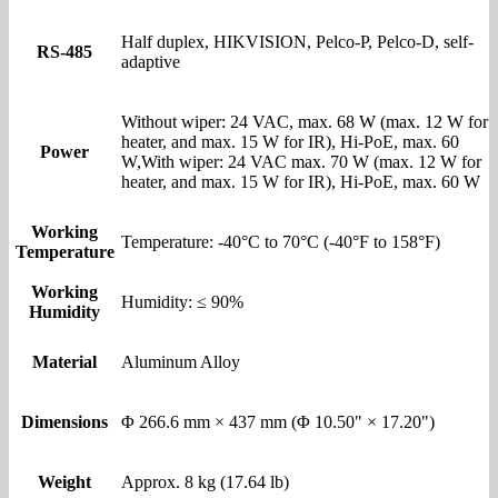
Half duplex, HIKVISION, Pelco-P, Pelco-D, self-
RS-485
adaptive
Without wiper: 24 VAC, max. 68 W (max. 12 W for
heater, and max. 15 W for IR), Hi-PoE, max. 60
Power
W,With wiper: 24 VAC max. 70 W (max. 12 W for
heater, and max. 15 W for IR), Hi-PoE, max. 60 W
Working
Temperature: -40°C to 70°C (-40°F to 158°F)
Temperature
Working
Humidity: ≤ 90%
Humidity
Material
Aluminum Alloy
Dimensions
Φ 266.6 mm × 437 mm (Φ 10.50" × 17.20")
Weight
Approx. 8 kg (17.64 lb)