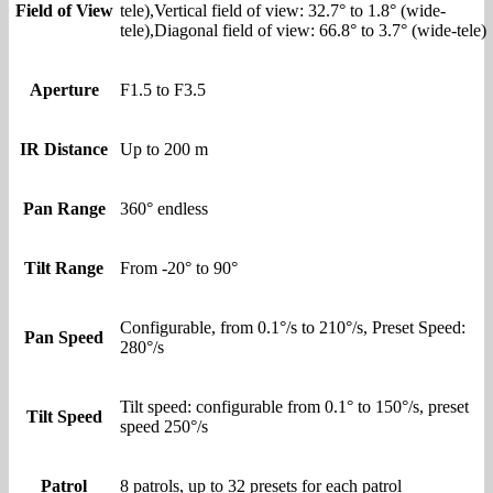
Field of View
tele),Vertical field of view: 32.7° to 1.8° (wide-
tele),Diagonal field of view: 66.8° to 3.7° (wide-tele)
Aperture
F1.5 to F3.5
IR Distance
Up to 200 m
Pan Range
360° endless
Tilt Range
From -20° to 90°
Configurable, from 0.1°/s to 210°/s, Preset Speed:
Pan Speed
280°/s
Tilt speed: configurable from 0.1° to 150°/s, preset
Tilt Speed
speed 250°/s
Patrol
8 patrols, up to 32 presets for each patrol