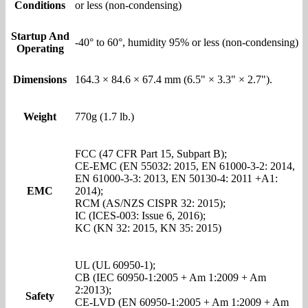
Conditions
or less (non-condensing)
Startup And
-40° to 60°, humidity 95% or less (non-condensing)
Operating
Dimensions
164.3 × 84.6 × 67.4 mm (6.5" × 3.3" × 2.7").
Weight
770g (1.7 lb.)
FCC (47 CFR Part 15, Subpart B);
CE-EMC (EN 55032: 2015, EN 61000-3-2: 2014,
EN 61000-3-3: 2013, EN 50130-4: 2011 +A1:
EMC
2014);
RCM (AS/NZS CISPR 32: 2015);
IC (ICES-003: Issue 6, 2016);
KC (KN 32: 2015, KN 35: 2015)
UL (UL 60950-1);
CB (IEC 60950-1:2005 + Am 1:2009 + Am
2:2013);
Safety
CE-LVD (EN 60950-1:2005 + Am 1:2009 + Am