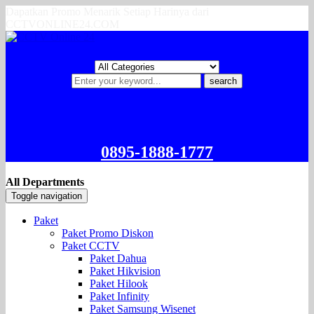
Dapatkan Promo Menarik Setiap Harinya dari
CCTVONLINE24.COM
search
0895-1888-1777
All Departments
Toggle navigation
Paket
Paket Promo Diskon
Paket CCTV
Paket Dahua
Paket Hikvision
Paket Hilook
Paket Infinity
Paket Samsung Wisenet