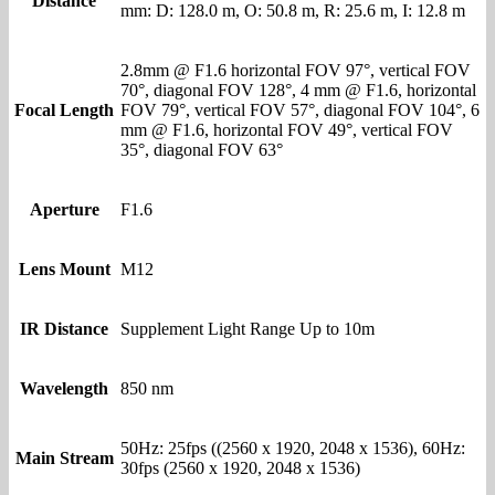
Distance
mm: D: 128.0 m, O: 50.8 m, R: 25.6 m, I: 12.8 m
2.8mm @ F1.6 horizontal FOV 97°, vertical FOV
70°, diagonal FOV 128°, 4 mm @ F1.6, horizontal
Focal Length
FOV 79°, vertical FOV 57°, diagonal FOV 104°, 6
mm @ F1.6, horizontal FOV 49°, vertical FOV
35°, diagonal FOV 63°
Aperture
F1.6
Lens Mount
M12
IR Distance
Supplement Light Range Up to 10m
Wavelength
850 nm
50Hz: 25fps ((2560 x 1920, 2048 x 1536), 60Hz:
Main Stream
30fps (2560 x 1920, 2048 x 1536)