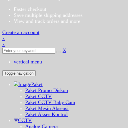
Faster checkout
Save multiple shipping addresses
View and track orders and more
Create an account
x
x
X
vertical menu
Toggle navigation
Paket
Paket Promo Diskon
Paket CCTV
Paket CCTV Baby Cam
Paket Mesin Absensi
Paket Akses Kontrol
CCTV
Analog Camera