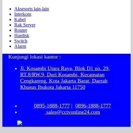
Aksesoris lain-lain
Interkom
Kabel
Rak Server
Router
Hardisk
Switch
Alarm
Kunjungi lokasi kantor :
Jl. Kosambi Utara Raya, Blok D1 no. 29,
RT.8/RW.9, Duri Kosambi, Kecamatan
Cengkareng, Kota Jakarta Barat, Daerah
Khusus Ibukota Jakarta 11750
0895-1888-1777
|
0896-1888-1777
sales@cctvonline24.com