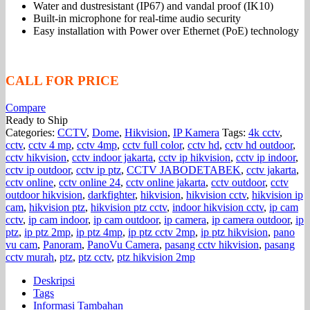
Water and dustresistant (IP67) and vandal proof (IK10)
Built-in microphone for real-time audio security
Easy installation with Power over Ethernet (PoE) technology
CALL FOR PRICE
Compare
Ready to Ship
Categories:
CCTV
,
Dome
,
Hikvision
,
IP Kamera
Tags:
4k cctv
,
cctv
,
cctv 4 mp
,
cctv 4mp
,
cctv full color
,
cctv hd
,
cctv hd outdoor
,
cctv hikvision
,
cctv indoor jakarta
,
cctv ip hikvision
,
cctv ip indoor
,
cctv ip outdoor
,
cctv ip ptz
,
CCTV JABODETABEK
,
cctv jakarta
,
cctv online
,
cctv online 24
,
cctv online jakarta
,
cctv outdoor
,
cctv
outdoor hikvision
,
darkfighter
,
hikvision
,
hikvision cctv
,
hikvision ip
cam
,
hikvision ptz
,
hikvision ptz cctv
,
indoor hikvision cctv
,
ip cam
cctv
,
ip cam indoor
,
ip cam outdoor
,
ip camera
,
ip camera outdoor
,
ip
ptz
,
ip ptz 2mp
,
ip ptz 4mp
,
ip ptz cctv 2mp
,
ip ptz hikvision
,
pano
vu cam
,
Panoram
,
PanoVu Camera
,
pasang cctv hikvision
,
pasang
cctv murah
,
ptz
,
ptz cctv
,
ptz hikvision 2mp
Deskripsi
Tags
Informasi Tambahan