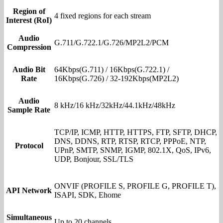
Region of
4 fixed regions for each stream
Interest (RoI)
Audio
G.711/G.722.1/G.726/MP2L2/PCM
Compression
Audio Bit
64Kbps(G.711) / 16Kbps(G.722.1) /
Rate
16Kbps(G.726) / 32-192Kbps(MP2L2)
Audio
8 kHz/16 kHz/32kHz/44.1kHz/48kHz
Sample Rate
TCP/IP, ICMP, HTTP, HTTPS, FTP, SFTP, DHCP,
DNS, DDNS, RTP, RTSP, RTCP, PPPoE, NTP,
Protocol
UPnP, SMTP, SNMP, IGMP, 802.1X, QoS, IPv6,
UDP, Bonjour, SSL/TLS
ONVIF (PROFILE S, PROFILE G, PROFILE T),
API Network
ISAPI, SDK, Ehome
Simultaneous
Up to 20 channels