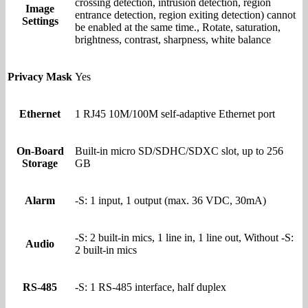
crossing detection, intrusion detection, region
Image
entrance detection, region exiting detection) cannot
Settings
be enabled at the same time., Rotate, saturation,
brightness, contrast, sharpness, white balance
Privacy Mask
Yes
Ethernet
1 RJ45 10M/100M self-adaptive Ethernet port
On-Board
Built-in micro SD/SDHC/SDXC slot, up to 256
Storage
GB
Alarm
-S: 1 input, 1 output (max. 36 VDC, 30mA)
-S: 2 built-in mics, 1 line in, 1 line out, Without -S:
Audio
2 built-in mics
RS-485
-S: 1 RS-485 interface, half duplex