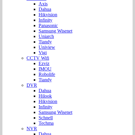
Axis
Dahua
Hikvision
Infinity
Panasonic
Samsung Wisenet
Uniarch
Tiandy
Uniview
Vigi
CCTV Wifi
Ezviz
IMOU
Robolife
Tiandy
DVR
Dahua
Hilook
Hikvision
Infinity
Samsung Wisenet
Schnell
Techma
NVR
Dahua