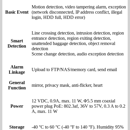
Motion detection, video tampering alarm, exception
Basic Event
(network disconnected, IP address conflict, illegal
login, HDD full, HDD error)
Line crossing detection, intrusion detection, region
entrance detection, region exiting detection,
Smart
unattended baggage detection, object removal
Detection
detection
Scene change detection, audio exception detection
Alarm
Upload to FTP/NAS/memory card, send email
Linkage
General
mirror, privacy mask, anti-flicker, heart
Function
12 VDC, 0.9A, max. 11 W, Φ5.5 mm coaxial
Power
power plug PoE: 802.3af, 36V to 57V, 0.3 A to 0.2
A, max. 11 W
Storage
-40 °C to 60 °C (-40 °F to 140 °F). Humidity 95%