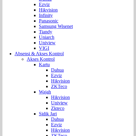
Ezviz
Hikvision
Infinity
Panasonic
Samsung Wisenet
Tiandy
Uniarch
Uniview
VIGI
Absensi & Akses Kontrol
Akses Kontrol
Kartu
Dahua
Ezviz
Hikvision
ZKTeco
Wajah
Hikvision
Uniview
Zkteco
Sidik Jari
Dahua
Ezviz
Hikvision
ZKTeco