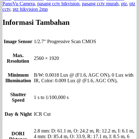
PanoVu Camera
,
pasang cctv hikvision
,
pasang cctv murah
,
ptz
,
ptz
cctv
,
ptz hikvision 2mp
Informasi Tambahan
Image Sensor
1/2.7" Progressive Scan CMOS
Max.
2560 × 1920
Resolution
Minimum
B/W: 0.0018 Lux @ (F1.6, AGC ON), 0 Lux with
Illumination
IR, Color: 0.009 Lux @ (F1.6, AGC ON),
Shutter
1 s to 1/100,000 s
Speed
Day & Night
ICR Cut
2.8 mm: D: 61.1 m, O: 24.2 m, R: 12.2 m, I: 6.1 m,
DORI
4 mm: D: 85.4 m, O: 33.9, R: 17.1 m, I: 8.5 m, 6