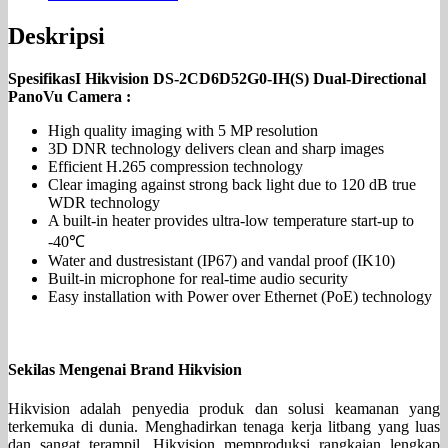
Deskripsi
SpesifikasI Hikvision DS-2CD6D52G0-IH(S) Dual-Directional
PanoVu Camera :
High quality imaging with 5 MP resolution
3D DNR technology delivers clean and sharp images
Efficient H.265 compression technology
Clear imaging against strong back light due to 120 dB true
WDR technology
A built-in heater provides ultra-low temperature start-up to
-40℃
Water and dustresistant (IP67) and vandal proof (IK10)
Built-in microphone for real-time audio security
Easy installation with Power over Ethernet (PoE) technology
Sekilas Mengenai Brand Hikvision
Hikvision adalah penyedia produk dan solusi keamanan yang
terkemuka di dunia. Menghadirkan tenaga kerja litbang yang luas
dan sangat terampil, Hikvision memproduksi rangkaian lengkap