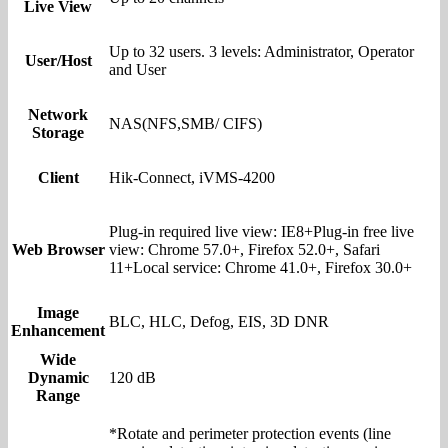
Live View
Up to 32 users. 3 levels: Administrator, Operator
User/Host
and User
Network
NAS(NFS,SMB/ CIFS)
Storage
Client
Hik-Connect, iVMS-4200
Plug-in required live view: IE8+Plug-in free live
Web Browser
view: Chrome 57.0+, Firefox 52.0+, Safari
11+Local service: Chrome 41.0+, Firefox 30.0+
Image
BLC, HLC, Defog, EIS, 3D DNR
Enhancement
Wide
Dynamic
120 dB
Range
*Rotate and perimeter protection events (line