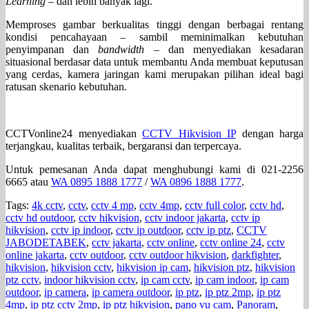
Learning
– dan lebih banyak lagi.
Memproses gambar berkualitas tinggi dengan berbagai rentang
kondisi pencahayaan – sambil meminimalkan kebutuhan
penyimpanan dan
bandwidth
– dan menyediakan kesadaran
situasional berdasar data untuk membantu Anda membuat keputusan
yang cerdas, kamera jaringan kami merupakan pilihan ideal bagi
ratusan skenario kebutuhan.
CCTVonline24 menyediakan
CCTV Hikvision IP
dengan harga
terjangkau, kualitas terbaik, bergaransi dan terpercaya.
Untuk pemesanan Anda dapat menghubungi kami di 021-2256
6665 atau
WA 0895 1888 1777
/
WA 0896 1888 1777
.
Tags:
4k cctv
,
cctv
,
cctv 4 mp
,
cctv 4mp
,
cctv full color
,
cctv hd
,
cctv hd outdoor
,
cctv hikvision
,
cctv indoor jakarta
,
cctv ip
hikvision
,
cctv ip indoor
,
cctv ip outdoor
,
cctv ip ptz
,
CCTV
JABODETABEK
,
cctv jakarta
,
cctv online
,
cctv online 24
,
cctv
online jakarta
,
cctv outdoor
,
cctv outdoor hikvision
,
darkfighter
,
hikvision
,
hikvision cctv
,
hikvision ip cam
,
hikvision ptz
,
hikvision
ptz cctv
,
indoor hikvision cctv
,
ip cam cctv
,
ip cam indoor
,
ip cam
outdoor
,
ip camera
,
ip camera outdoor
,
ip ptz
,
ip ptz 2mp
,
ip ptz
4mp
,
ip ptz cctv 2mp
,
ip ptz hikvision
,
pano vu cam
,
Panoram
,