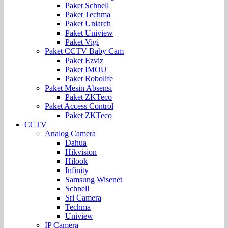
Paket Schnell
Paket Techma
Paket Uniarch
Paket Uniview
Paket Vigi
Paket CCTV Baby Cam
Paket Ezviz
Paket IMOU
Paket Robolife
Paket Mesin Absensi
Paket ZKTeco
Paket Access Control
Paket ZKTeco
CCTV
Analog Camera
Dahua
Hikvision
Hilook
Infinity
Samsung Wisenet
Schnell
Sri Camera
Techma
Uniview
IP Camera