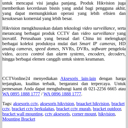
untuk mencapai visi jangka panjang. Produk Hikvision juga
memberikan kecerdasan bisnis yang andal bagi pengguna akhir,
yang dapat memungkinkan operasi yang lebih efisien dan
kesuksesan komersial yang lebih besar.
Hikvision mengkhususkan dalam teknologi
video surveillance,
serta
merancang berbagai produk CCTV dan
video surveillance
yang
inovatif. Perusahaan yang berasal dari China ini melengkapi
berbagai koleksi produknya mulai dari
Smart IP cameras,
HD
analog cameras, speed domes,
NVRs, DVRs,
software
pengelola
video,
access control
dan
alarm systems, encoders, decoders,
hingga berbagai elemen canggih untuk sistem keamanan.
CCTVonline24 menyediakan
Aksesoris lain-lain
dengan harga
terjangkau, kualitas terbaik, bergaransi dan terpercaya. Untuk
pemesanan Anda dapat menghubungi kami di 021-2256 6665 atau
WA 0895 1888 1777
/
WA 0896 1888 1777
.
Tags:
aksesoris cctv
,
aksesoris hikvision
,
braacket hikvision
,
bracket
cctv
,
bracket cctv berkulaitas
,
bracket cctv murah
,
bracket outdoor
,
bracket wall mounting
,
cctv aksesoris
,
corner mount
,
hikvision
,
Mounting Bracket