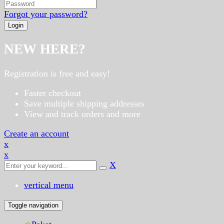
Forgot your password?
NEW HERE?
Registration is free and easy!
Faster checkout
Save multiple shipping addresses
View and track orders and more
Create an account
x
x
X
vertical menu
Toggle navigation