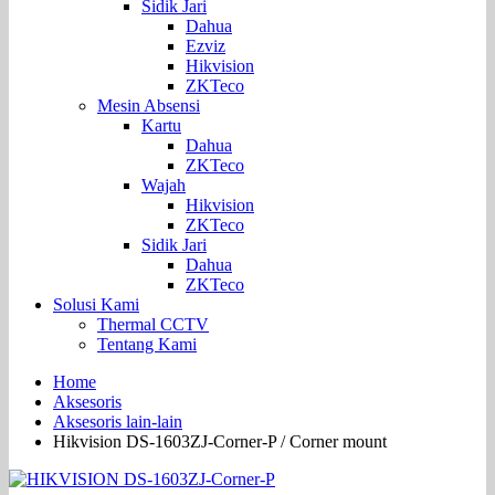
Sidik Jari
Dahua
Ezviz
Hikvision
ZKTeco
Mesin Absensi
Kartu
Dahua
ZKTeco
Wajah
Hikvision
ZKTeco
Sidik Jari
Dahua
ZKTeco
Solusi Kami
Thermal CCTV
Tentang Kami
Home
Aksesoris
Aksesoris lain-lain
Hikvision DS-1603ZJ-Corner-P / Corner mount