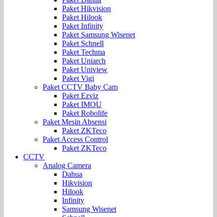
Paket Hikvision
Paket Hilook
Paket Infinity
Paket Samsung Wisenet
Paket Schnell
Paket Techma
Paket Uniarch
Paket Uniview
Paket Vigi
Paket CCTV Baby Cam
Paket Ezviz
Paket IMOU
Paket Robolife
Paket Mesin Absensi
Paket ZKTeco
Paket Access Control
Paket ZKTeco
CCTV
Analog Camera
Dahua
Hikvision
Hilook
Infinity
Samsung Wisenet