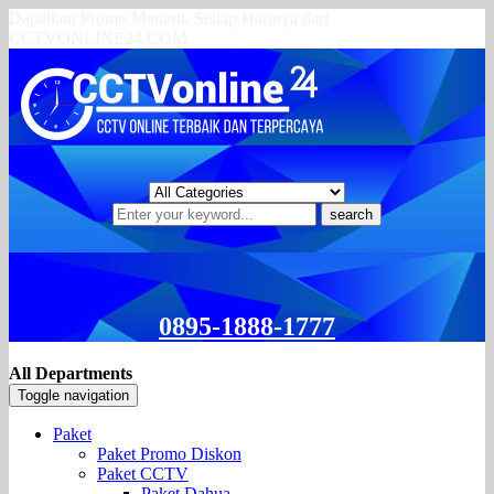
Dapatkan Promo Menarik Setiap Harinya dari
CCTVONLINE24.COM
search
0895-1888-1777
All Departments
Toggle navigation
Paket
Paket Promo Diskon
Paket CCTV
Paket Dahua