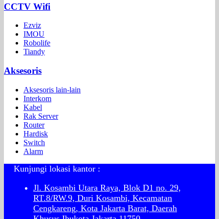
CCTV Wifi
Ezviz
IMOU
Robolife
Tiandy
Aksesoris
Aksesoris lain-lain
Interkom
Kabel
Rak Server
Router
Hardisk
Switch
Alarm
Kunjungi lokasi kantor :
Jl. Kosambi Utara Raya, Blok D1 no. 29,
RT.8/RW.9, Duri Kosambi, Kecamatan
Cengkareng, Kota Jakarta Barat, Daerah
Khusus Ibukota Jakarta 11750