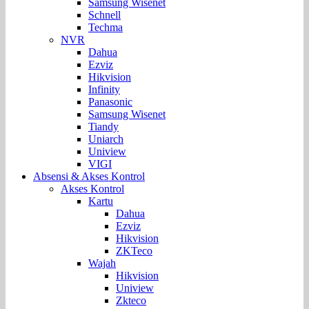
Samsung Wisenet
Schnell
Techma
NVR
Dahua
Ezviz
Hikvision
Infinity
Panasonic
Samsung Wisenet
Tiandy
Uniarch
Uniview
VIGI
Absensi & Akses Kontrol
Akses Kontrol
Kartu
Dahua
Ezviz
Hikvision
ZKTeco
Wajah
Hikvision
Uniview
Zkteco