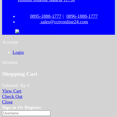
0895-1888-1777
|
0896-1888-1777
sales@cctvonline24.com
Account
Login
Wishlist
Shopping Cart
Subtotal:
Rp
0
View Cart
Check Out
Close
Sign in Or Register