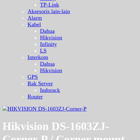
TP-Link
Aksesoris lain-lain
Alarm
Kabel
Dahua
Hikvision
Infinity
LS
Interkom
Dahua
Hikvision
GPS
Rak Server
Indorack
Router
Hikvision DS-1603ZJ-
Corner-P / Corner mount