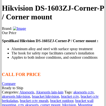
Hikvision DS-1603ZJ-Corner-P
/ Corner mount
Brand:
Our Price
Spesifikasi Hikvision DS-1603ZJ-Corner-P / Corner mount :
Aluminum alloy and steel with surface spray treatment
The hook for safety rope facilitates camera’s installation
Applies to both indoor conditions, and outdoor conditions
CALL FOR PRICE
Compare
Ready to Ship
Categories:
Aksesoris
,
Aksesoris lain-lain
Tags:
aksesoris cctv
,
aksesoris hikvision
,
braacket hikvision
,
bracket cctv
,
bracket cctv
berkulaitas
,
bracket cctv murah
,
bracket outdoor
,
bracket wall
mounting
,
cctv aksesoris
,
corner mount
,
hikvision
,
Mounting