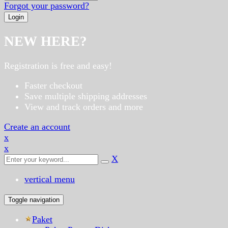
Forgot your password?
NEW HERE?
Registration is free and easy!
Faster checkout
Save multiple shipping addresses
View and track orders and more
Create an account
x
x
X
vertical menu
Toggle navigation
Paket