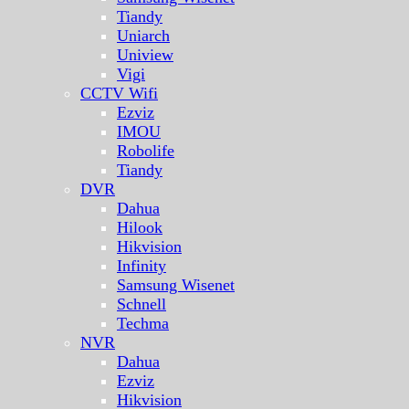
Tiandy
Uniarch
Uniview
Vigi
CCTV Wifi
Ezviz
IMOU
Robolife
Tiandy
DVR
Dahua
Hilook
Hikvision
Infinity
Samsung Wisenet
Schnell
Techma
NVR
Dahua
Ezviz
Hikvision