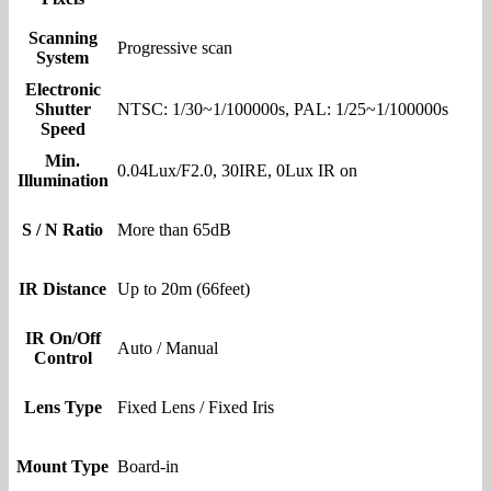
Scanning
Progressive scan
System
Electronic
Shutter
NTSC: 1/30~1/100000s, PAL: 1/25~1/100000s
Speed
Min.
0.04Lux/F2.0, 30IRE, 0Lux IR on
Illumination
S / N Ratio
More than 65dB
IR Distance
Up to 20m (66feet)
IR On/Off
Auto / Manual
Control
Lens Type
Fixed Lens / Fixed Iris
Mount Type
Board-in