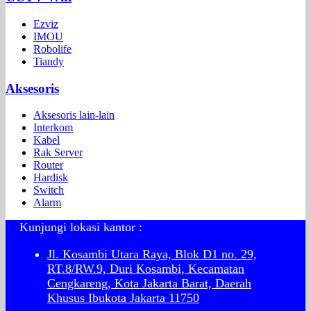
Ezviz
IMOU
Robolife
Tiandy
Aksesoris
Aksesoris lain-lain
Interkom
Kabel
Rak Server
Router
Hardisk
Switch
Alarm
Kunjungi lokasi kantor :
Jl. Kosambi Utara Raya, Blok D1 no. 29,
RT.8/RW.9, Duri Kosambi, Kecamatan
Cengkareng, Kota Jakarta Barat, Daerah
Khusus Ibukota Jakarta 11750