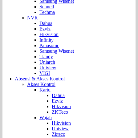
Samsung Wisenet
Schnell
Techma
NVR
Dahua
Ezviz
Hikvision
Infinity
Panasonic
Samsung Wisenet
Tiandy
Uniarch
Uniview
VIGI
Absensi & Akses Kontrol
Akses Kontrol
Kartu
Dahua
Ezviz
Hikvision
ZKTeco
Wajah
Hikvision
Uniview
Zkteco