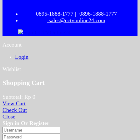
0895-1888-1777
|
0896-1888-1777
sales@cctvonline24.com
Account
Login
Wishlist
Shopping Cart
Subtotal:
Rp
0
View Cart
Check Out
Close
Sign in Or Register