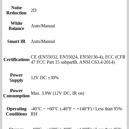
Noise
2D
Reduction
White
Auto/Manual
Balance
Smart IR
Auto/Manual
CE (EN55032, EN55024, EN50130-4), FCC (CFR
Certifications
47 FCC Part 15 subpartB, ANSI C63.4-2014)
Power
12V DC ±30%
Supply
Power
Max. 3.9W (12V DC, IR on)
Consumption
Operating
-40°C ~ +60°C (-40°F ~ +140°F) / Less than 95%
Conditions
RH