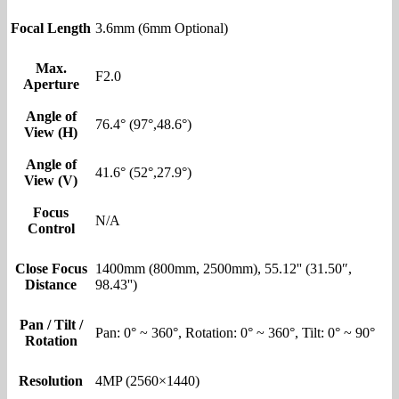
Focal Length
3.6mm (6mm Optional)
Max.
F2.0
Aperture
Angle of
76.4° (97°,48.6°)
View (H)
Angle of
41.6° (52°,27.9°)
View (V)
Focus
N/A
Control
Close Focus
1400mm (800mm, 2500mm), 55.12'' (31.50″,
Distance
98.43'')
Pan / Tilt /
Pan: 0° ~ 360°, Rotation: 0° ~ 360°, Tilt: 0° ~ 90°
Rotation
Resolution
4MP (2560×1440)