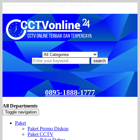
Dapatkan Promo Menarik Setiap Harinya dari
CCTVONLINE24.COM
search
0895-1888-1777
All Departments
Toggle navigation
Paket
Paket Promo Diskon
Paket CCTV
Paket Dahua