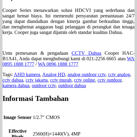
Cooper Series menawarkan solusi HDCVI yang sederhana dan
sangat hemat biaya. Ini memenuhi persyaratan pemantauan 24/7
yang dapat diandalkan dengan kinerja gambar berkualitas tinggi,
dan menghemat anggaran bagi pelanggan di perangkat dan tenaga
kerja. Cooper juga sangat dijamin oleh standar kualitas Dahua.
Untu pemesanan & pengadaan
CCTV Dahua
Cooper HAC-
B1A41, Anda dapat menghubungi kami di 021-2256 6665 atau
WA
0895 1888 1777
/
WA 0896 1888 1777
Tags:
AHD kamera
,
Analog HD
,
analog outdoor cctv
,
cctv analog
,
cctv dahua
,
cctv jakarta
,
cctv murah
,
cctv online
,
cctv outdoor
,
kamera dahua
,
outdoor cctv
,
outdoor dahua
Informasi Tambahan
Image Sensor
1/2.7″ CMOS
Effective
2560(H)×1440(V), 4MP
Pixels