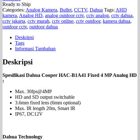
Ready to Ship
Categories:
Analog Kamera
,
Bullet
,
CCTV
,
Dahua
Tags:
AHD
kamera
,
Analog HD
,
analog outdoor cctv
,
cctv analog
,
cctv dahua
,
cctv jakarta
,
cctv murah
,
cctv online
,
cctv outdoor
,
kamera dahua
,
outdoor cctv
,
outdoor dahua
Deskripsi
Tags
Informasi Tambahan
Deskripsi
Spesifikasi Dahua Cooper HAC-B1A41 Fixed 4 MP Analog HD
:
Max. 30fps@4MP
HD and SD output switchable
3.6mm fixed lens (6mm optional)
Max. IR length 20m, Smart IR
IP67, DC12V
Dahua Technology