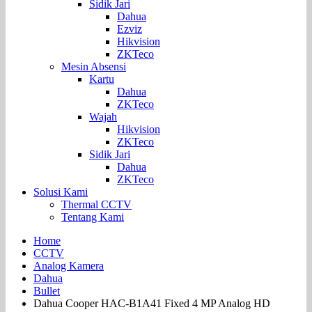
Sidik Jari
Dahua
Ezviz
Hikvision
ZKTeco
Mesin Absensi
Kartu
Dahua
ZKTeco
Wajah
Hikvision
ZKTeco
Sidik Jari
Dahua
ZKTeco
Solusi Kami
Thermal CCTV
Tentang Kami
Home
CCTV
Analog Kamera
Dahua
Bullet
Dahua Cooper HAC-B1A41 Fixed 4 MP Analog HD