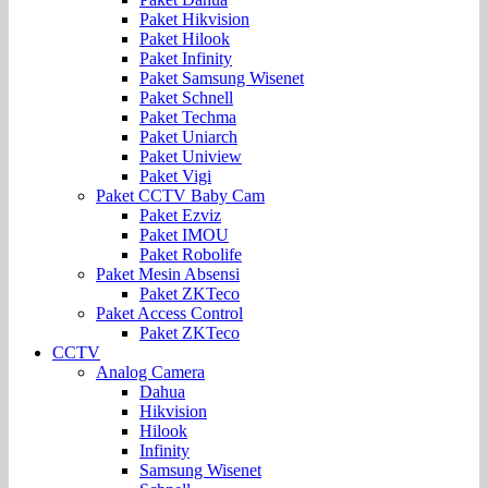
Paket Hikvision
Paket Hilook
Paket Infinity
Paket Samsung Wisenet
Paket Schnell
Paket Techma
Paket Uniarch
Paket Uniview
Paket Vigi
Paket CCTV Baby Cam
Paket Ezviz
Paket IMOU
Paket Robolife
Paket Mesin Absensi
Paket ZKTeco
Paket Access Control
Paket ZKTeco
CCTV
Analog Camera
Dahua
Hikvision
Hilook
Infinity
Samsung Wisenet