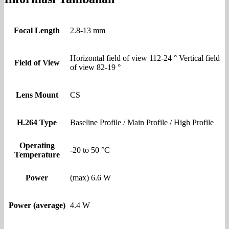
Focal Length
2.8-13 mm
Horizontal field of view 112-24 ° Vertical field
Field of View
of view 82-19 °
Lens Mount
CS
H.264 Type
Baseline Profile / Main Profile / High Profile
Operating
-20 to 50 °C
Temperature
Power
(max) 6.6 W
Power (average)
4.4 W