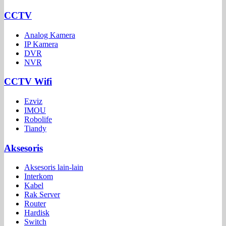
CCTV
Analog Kamera
IP Kamera
DVR
NVR
CCTV Wifi
Ezviz
IMOU
Robolife
Tiandy
Aksesoris
Aksesoris lain-lain
Interkom
Kabel
Rak Server
Router
Hardisk
Switch