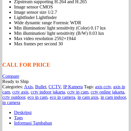
Zipstream supporting H.264 and H.265
Image sensor CMOS
Image sensor size 1/2.7
Lightfinder Lightfinder
Wide dynamic range Forensic WDR
Min illumination/ light sensitivity (Color) 0.17 lux
Min illumination/ light sensitivity (B/W) 0.03 lux
Max video resolution 2592×1944
Max frames per second 30
CALL FOR PRICE
Compare
Ready to Ship
Categories:
Axis
,
Bullet
,
CCTV
,
IP Kamera
Tags:
axis cctv
,
axis ip
cam
,
cctv axis
,
cctv indoor jakarta
,
cctv ip cam
,
cctv online jakarta
,
cctv outdoor
,
eco ip cam
,
eco ip camera
,
ip cam axis
,
ip cam indoor
,
ip camera
Deskripsi
Tags
Informasi Tambahan