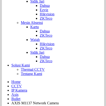
Sidik Jari
Dahua
Ezviz
Hikvision
ZKTeco
Mesin Absensi
Kartu
Dahua
ZKTeco
Wajah
Hikvision
ZKTeco
Sidik Jari
Dahua
ZKTeco
Solusi Kami
Thermal CCTV
Tentang Kami
Home
CCTV
IP Kamera
Axis
Bullet
AXIS M1137 Network Camera