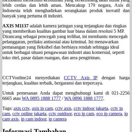
lebih cerdas dan lebih aman. Mencakup 179 negara, Axis di
Indonesia telah menghadirkan serangkaian produk inovatif dan
banyak yang pertama di industri.
AXIS M1137
adalah kamera jaringan yang terjangkau dan ringkas
yang memberikan kualitas gambar luar biasa dalam resolusi 5 MP.
Dirancang sebagai pencegah yang terlihat, ini membantu mencegah
pelanggaran, perilaku antisosial atau kriminal. Ini menawarkan
pemasangan yang fleksibel dan berbiaya rendah sehingga ideal
untuk berbagai situasi pengawasan industri atau komersial, seperti
toko ritel, pasar dalam ruangan, dan area pengiriman.
CCTVonline24 menyediakan
CCTV Axis IP
dengan harga
terjangkau, kualitas terbaik, bergaransi dan terpercaya.
Untuk pemesanan Anda dapat menghubungi kami di 021-2256
6665 atau
WA 0895 1888 1777
/
WA 0896 1888 1777
.
Tags:
axis cctv
,
axis ip cam
,
cctv axis
,
cctv indoor jakarta
,
cctv ip
cam
,
cctv online jakarta
,
cctv outdoor
,
eco ip cam
,
eco ip camera
,
ip
cam axis
,
ip cam indoor
,
ip camera
Informasi Tambahan