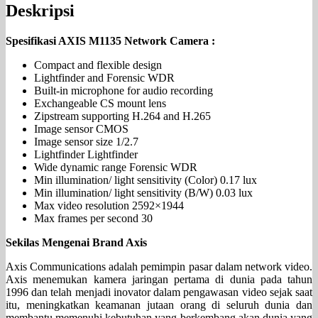
Deskripsi
Spesifikasi AXIS M1135 Network Camera :
Compact and flexible design
Lightfinder and Forensic WDR
Built-in microphone for audio recording
Exchangeable CS mount lens
Zipstream supporting H.264 and H.265
Image sensor CMOS
Image sensor size 1/2.7
Lightfinder Lightfinder
Wide dynamic range Forensic WDR
Min illumination/ light sensitivity (Color) 0.17 lux
Min illumination/ light sensitivity (B/W) 0.03 lux
Max video resolution 2592×1944
Max frames per second 30
Sekilas Mengenai Brand Axis
Axis Communications adalah pemimpin pasar dalam network video.
Axis menemukan kamera jaringan pertama di dunia pada tahun
1996 dan telah menjadi inovator dalam pengawasan video sejak saat
itu, meningkatkan keamanan jutaan orang di seluruh dunia dan
membantu memenuhi kebutuhan yang berkembang akan dunia yang