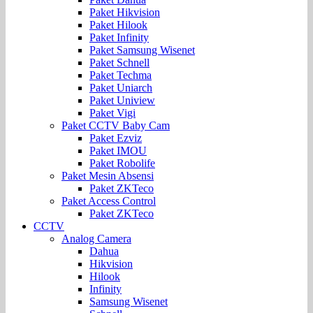
Paket Hikvision
Paket Hilook
Paket Infinity
Paket Samsung Wisenet
Paket Schnell
Paket Techma
Paket Uniarch
Paket Uniview
Paket Vigi
Paket CCTV Baby Cam
Paket Ezviz
Paket IMOU
Paket Robolife
Paket Mesin Absensi
Paket ZKTeco
Paket Access Control
Paket ZKTeco
CCTV
Analog Camera
Dahua
Hikvision
Hilook
Infinity
Samsung Wisenet