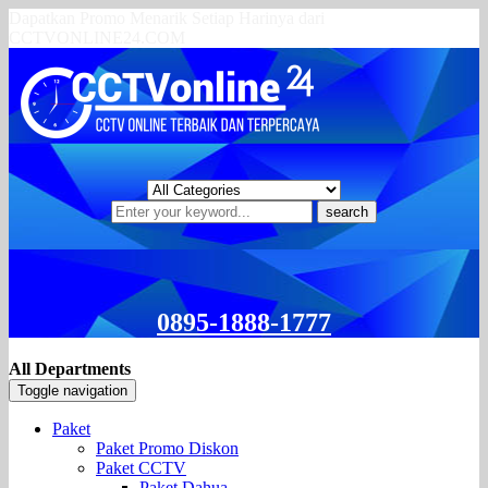
Dapatkan Promo Menarik Setiap Harinya dari
CCTVONLINE24.COM
search
0895-1888-1777
All Departments
Toggle navigation
Paket
Paket Promo Diskon
Paket CCTV
Paket Dahua