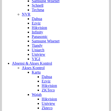
Samsung Wisenet
Schnell
Techma
NVR
Dahua
Ezviz
Hikvision
Infinity
Panasonic
Samsung Wisenet
Tiandy
Uniarch
Uniview
VIGI
Absensi & Akses Kontrol
Akses Kontrol
Kartu
Dahua
Ezviz
Hikvision
ZKTeco
Wajah
Hikvision
Uniview
Zkteco