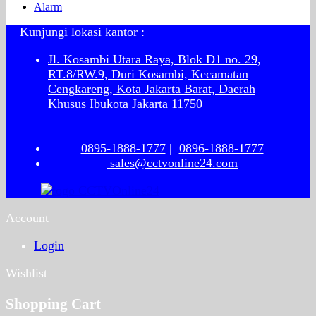
Alarm
Kunjungi lokasi kantor :
Jl. Kosambi Utara Raya, Blok D1 no. 29,
RT.8/RW.9, Duri Kosambi, Kecamatan
Cengkareng, Kota Jakarta Barat, Daerah
Khusus Ibukota Jakarta 11750
0895-1888-1777
|
0896-1888-1777
sales@cctvonline24.com
Account
Login
Wishlist
Shopping Cart